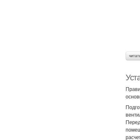
читат
Уста
Прави
основ
Подго
венти
Перед
помещ
расче