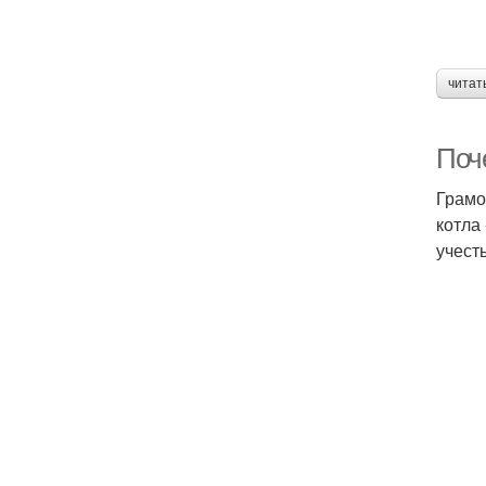
читат
Поч
Грамо
котла
учест