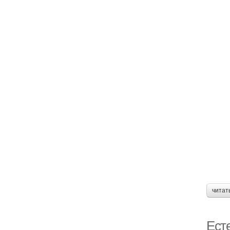
читат
Ест