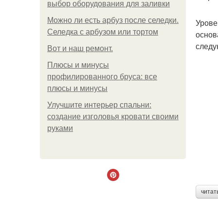
выбор оборудования для заливки
Можно ли есть арбуз после селедки.
Урове
Селедка с арбузом или тортом
основ
следу
Boт и наш ремoнт.
Плюсы и минусы
профилированного бруса: все
плюсы и минусы
Улучшите интерьер спальни:
создание изголовья кровати своими
руками
читат