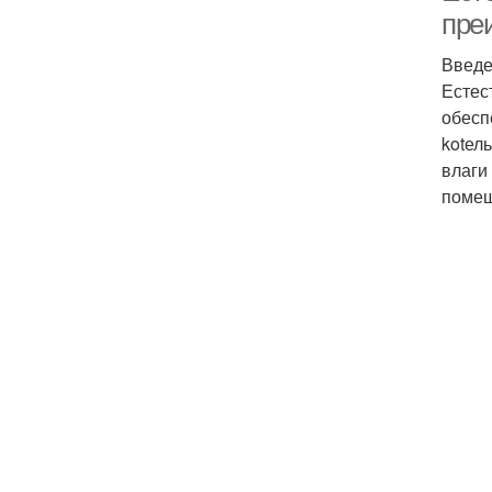
пре
Введ
Естес
обесп
kotел
влаги
помещ