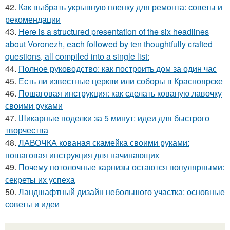
42.
Как выбрать укрывную пленку для ремонта: советы и
рекомендации
43.
Here is a structured presentation of the six headlines
about Voronezh, each followed by ten thoughtfully crafted
questions, all compiled into a single list:
44.
Полное руководство: как построить дом за один час
45.
Есть ли известные церкви или соборы в Красноярске
46.
Пошаговая инструкция: как сделать кованую лавочку
своими руками
47.
Шикарные поделки за 5 минут: идеи для быстрого
творчества
48.
ЛАВОЧКА кованая скамейка своими руками:
пошаговая инструкция для начинающих
49.
Почему потолочные карнизы остаются популярными:
секреты их успеха
50.
Ландшафтный дизайн небольшого участка: основные
советы и идеи