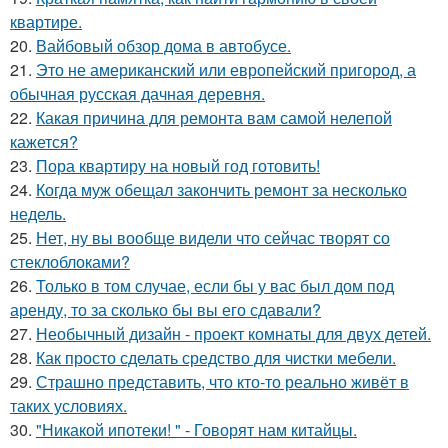
квартире.
20.
Вайбовый обзор дома в автобусе.
21.
Это не американский или европейский пригород, а
обычная русская дачная деревня.
22.
Какая причина для ремонта вам самой нелепой
кажется?
23.
Пора квартиру на новый год готовить!
24.
Когда муж обещал закончить ремонт за несколько
недель.
25.
Нет, ну вы вообще видели что сейчас творят со
стеклоблоками?
26.
Только в том случае, если бы у вас был дом под
аренду, то за сколько бы вы его сдавали?
27.
Необычный дизайн - проект комнаты для двух детей.
28.
Как просто сделать средство для чистки мебели.
29.
Страшно представить, что кто-то реально живёт в
таких условиях.
30.
"Никакой ипотеки! " - Говорят нам китайцы.