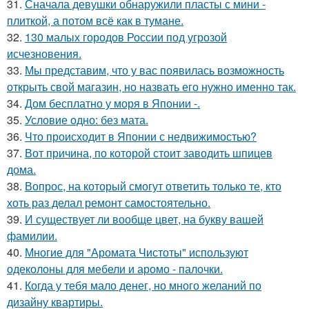
31.
Сначала девушки обнаружили пласты с мини -
плиткой, а потом всё как в тумане.
32.
130 малых городов России под угрозой
исчезновения.
33.
Мы представим, что у вас появилась возможность
открыть свой магазин, но назвать его нужно именно так.
34.
Дом бесплатно у моря в Японии -.
35.
Условие одно: без мата.
36.
Что происходит в Японии с недвижимостью?
37.
Вот причина, по которой стоит заводить шпицев
дома.
38.
Вопрос, на который смогут ответить только те, кто
хоть раз делал ремонт самостоятельно.
39.
И существует ли вообще цвет, на букву вашей
фамилии.
40.
Многие для "Аромата Чистоты" используют
одеколоны для мебели и аромо - палочки.
41.
Когда у тебя мало денег, но много желаний по
дизайну квартиры.