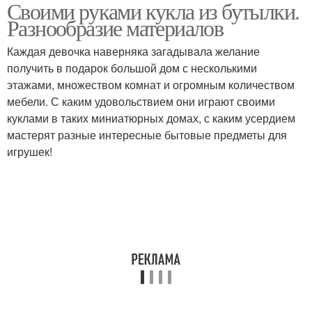
Своими руками кукла из бутылки.
Поделки из
Платье для куклы
Разнообразие материалов
пластиковых бутылок
Каждая девочка наверняка загадывала желание
получить в подарок большой дом с несколькими
этажами, множеством комнат и огромным количеством
Кукла на бутылке
Кукла на чайник
мебели. С каким удовольствием они играют своими
куклами в таких миниатюрных домах, с каким усердием
мастерят разные интересные бытовые предметы для
игрушек!