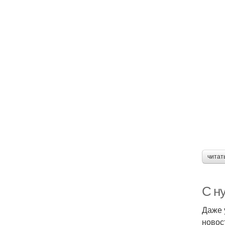
читат
С н
Даже 
новос