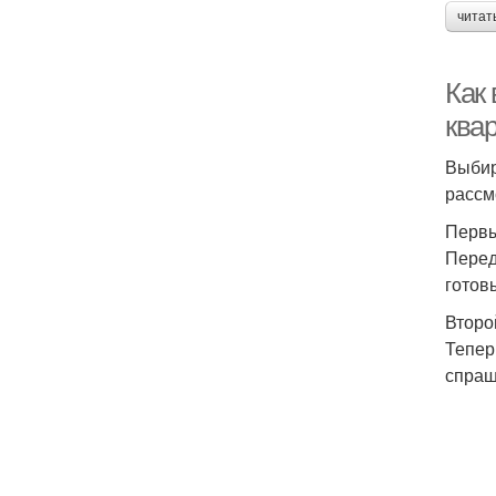
читат
Как
ква
Выбир
рассм
Первы
Перед
готов
Второ
Тепер
спраш