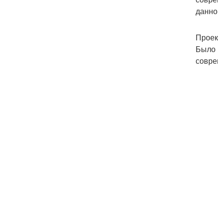
данно
Проек
Было 
совре