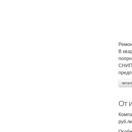
Ремон
В ква
попро
СНИПа
предп
читат
От 
Компа
руб./
Особе