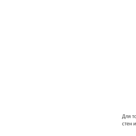
Для т
стен 