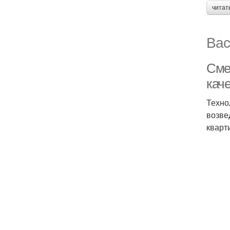
читат
Вас
Смет
кач
Техно
возве
кварт