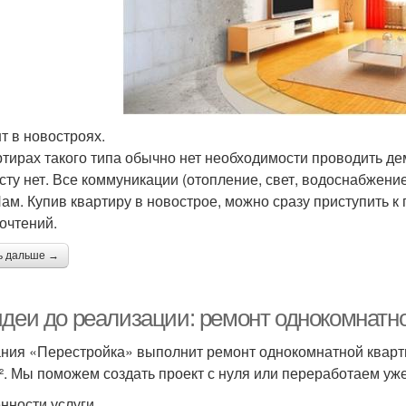
т в новостроях.
ртирах такого типа обычно нет необходимости проводить де
сту нет. Все коммуникации (отопление, свет, водоснабжени
м. Купив квартиру в новострое, можно сразу приступить к
очтений.
ь дальше →
идеи до реализации: ремонт однокомнатн
ния «Перестройка» выполнит ремонт однокомнатной кварти
м². Мы поможем создать проект с нуля или переработаем у
нности услуги