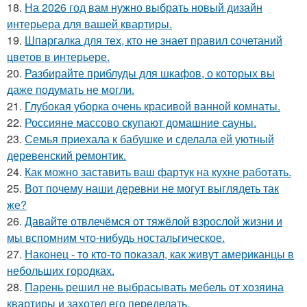
18.
На 2026 год вам нужно выбрать новый дизайн
интерьера для вашей квартиры.
19.
Шпаргалка для тех, кто не знает правил сочетаний
цветов в интерьере.
20.
Разбирайте приблуды для шкафов, о которых вы
даже подумать не могли.
21.
Глубокая уборка очень красивой ванной комнаты.
22.
Россияне массово скупают домашние сауны.
23.
Семья приехала к бабушке и сделала ей уютный
деревенский ремонтик.
24.
Как можно заставить ваш фартук на кухне работать.
25.
Вот почему наши деревни не могут выглядеть так
же?
26.
Давайте отвлечёмся от тяжёлой взрослой жизни и
мы вспомним что-нибудь ностальгическое.
27.
Наконец - то кто-то показал, как живут американцы в
небольших городках.
28.
Парень решил не выбрасывать мебель от хозяина
квартиры и захотел его переделать.