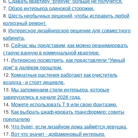
6.
Сдавать квартиру "Втихую" больше не получится.
7.
Обзор интерьера одинокой сторожки.
8.
Шесть необычных решений, чтобы исправить любой
колхозный ремонт.
9.
Интересное дизайнерское решение для совместного
кабинета.
10.
Сейчас мы представим, как можно реанимировать
старую ванную в коммунальной квартире.
11.
Интересно посмотреть, как представляли "Умный
дом" в далёком прошлом.
12.
Комнатные растения работают как очиститель
воздуха - и стоят дешевле.
13.
Мы запоминаем стили интерьера, которые
завирусились в начале 2026 года.
14.
Можете использовать Т 9 или свою фантазию.
15.
Как выбрать шкаф-кровать трансформер: советы
покупателю
16.
Что будет, если дизайном дома займётся девушка.
17.
Вот что значит - дофаминовый интерьер.