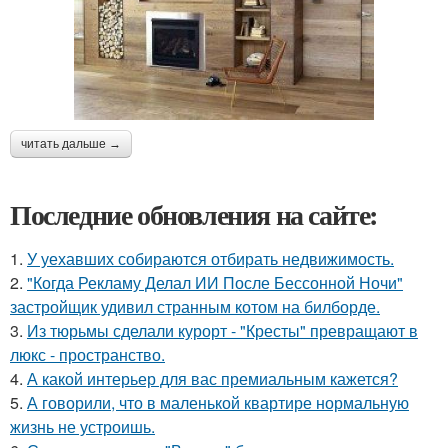
читать дальше →
Последние обновления на сайте:
1.
У уехавших собираются отбирать недвижимость.
2.
"Когда Рекламу Делал ИИ После Бессонной Ночи"
застройщик удивил странным котом на билборде.
3.
Из тюрьмы сделали курорт - "Кресты" превращают в
люкс - пространство.
4.
А какой интерьер для вас премиальным кажется?
5.
А говорили, что в маленькой квартире нормальную
жизнь не устроишь.