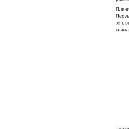
Плани
Первы
зон, 
клима