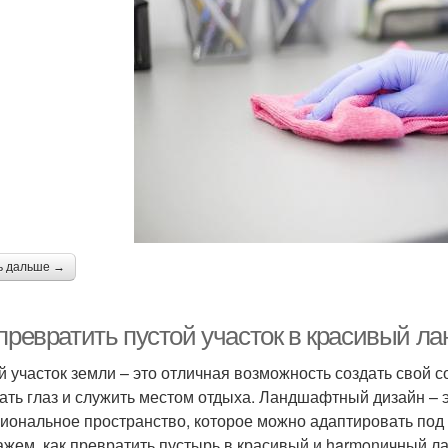
ь дальше →
 превратить пустой участок в красивый л
й участок земли – это отличная возможность создать свой 
ать глаз и служить местом отдыха. Ландшафтный дизайн – э
иональное пространство, которое можно адаптировать под 
ажем, как превратить пустырь в красивый и harmonичный л