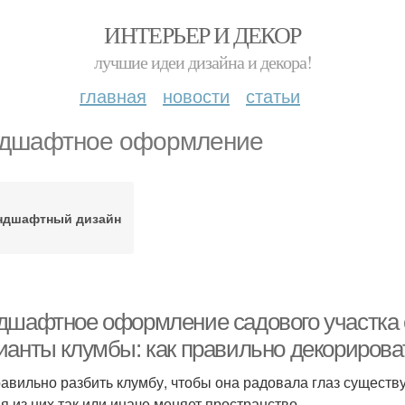
ИНТЕРЬЕР И ДЕКОР
лучшие идеи дизайна и декора!
главная
новости
статьи
дшафтное оформление
ндшафтный дизайн
дшафтное оформление садового участка 
ианты клумбы: как правильно декорирова
равильно разбить клумбу, чтобы она радовала глаз существ
я из них так или иначе меняет пространство.