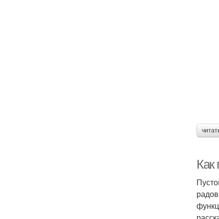
читат
Как
Пусто
радов
функц
расск