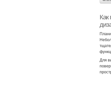
читат
Как
диз
Плани
Небол
тщате
функц
Для в
повер
прост