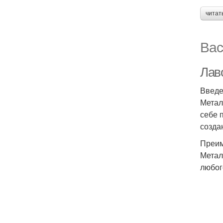
читат
Вас
Лав
Введ
Метал
себе 
созда
Преим
Метал
любог