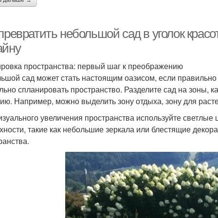
ь дальше →
 превратить небольшой сад в уголок крас
айну
ровка пространства: первый шаг к преображению
ьшой сад может стать настоящим оазисом, если правильно a
льно спланировать пространство. Разделите сад на зоны, 
ию. Например, можно выделить зону отдыха, зону для расте
изуального увеличения пространства используйте светлые 
хности, такие как небольшие зеркала или блестящие декор
ранства.