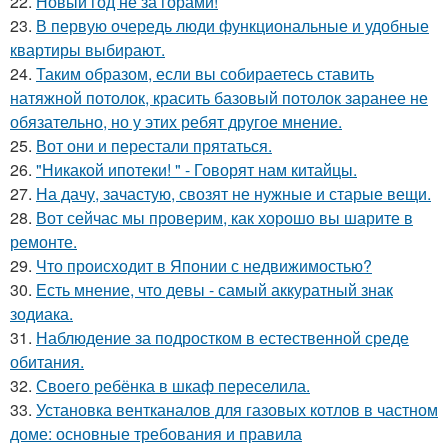
22.
Новый год не за горами!
23.
В первую очередь люди функциональные и удобные
квартиры выбирают.
24.
Таким образом, если вы собираетесь ставить
натяжной потолок, красить базовый потолок заранее не
обязательно, но у этих ребят другое мнение.
25.
Вот они и перестали прятаться.
26.
"Никакой ипотеки! " - Говорят нам китайцы.
27.
На дачу, зачастую, свозят не нужные и старые вещи.
28.
Вот сейчас мы проверим, как хорошо вы шарите в
ремонте.
29.
Что происходит в Японии с недвижимостью?
30.
Есть мнение, что девы - самый аккуратный знак
зодиака.
31.
Наблюдение за подростком в естественной среде
обитания.
32.
Своего ребёнка в шкаф переселила.
33.
Установка вентканалов для газовых котлов в частном
доме: основные требования и правила