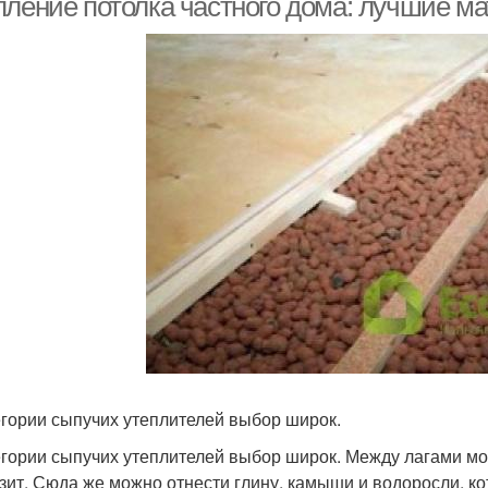
пление потолка частного дома: лучшие ма
егории сыпучих утеплителей выбор широк.
егории сыпучих утеплителей выбор широк. Между лагами мо
зит. Сюда же можно отнести глину, камыши и водоросли, ко