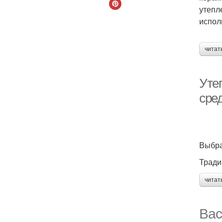
утепл
испол
читат
Уте
сре
Выбра
Тради
читат
Вас