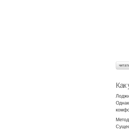
читат
Как
Лоджи
Однак
комфо
Метод
Сущес