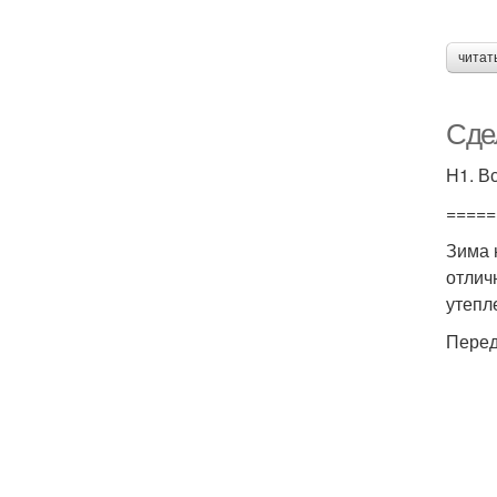
читат
Сде
H1. В
=====
Зима 
отлич
утепл
Перед