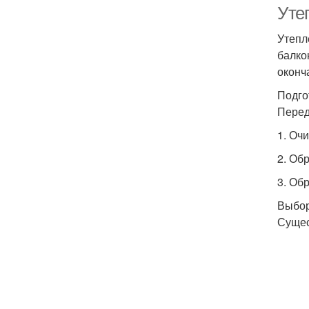
Утеп
Утепл
балко
оконч
Подго
Перед
1. Оч
2. Об
3. Об
Выбор
Сущес