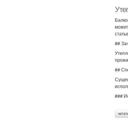
Уте
Балко
может
стать
## За
Утепл
прожи
## Сп
Сущес
испол
### И
читат