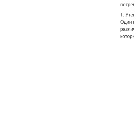
потре
1. Ут
Один 
разли
котор