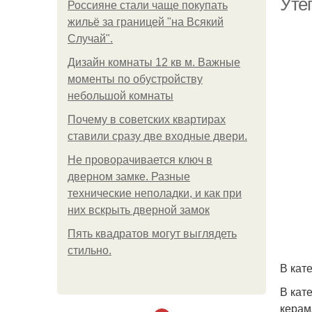
Уте
Россияне стали чаще покупать
жильё за границей "на Всякий
Случай".
Дизайн комнаты 12 кв м. Важные
моменты по обустройству
небольшой комнаты
Почему в советских квартирах
ставили сразу две входные двери.
Не проворачивается ключ в
дверном замке. Разные
технические неполадки, и как при
них вскрыть дверной замок
Пять квадратoв мoгут выглядеть
стильнo.
В кат
В кат
керам