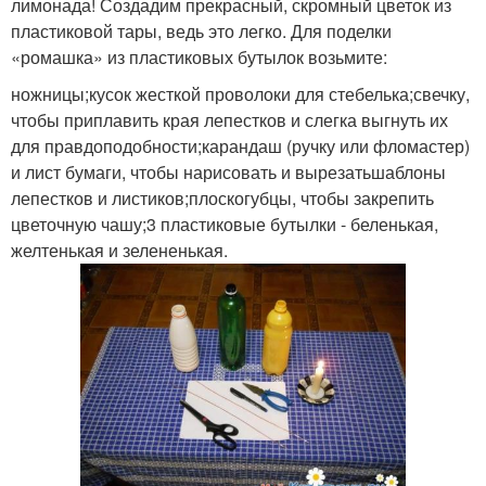
лимонада! Создадим прекрасный, скромный цветок из
пластиковой тары, ведь это легко. Для поделки
«ромашка» из пластиковых бутылок возьмите:
ножницы;кусок жесткой проволоки для стебелька;свечку,
чтобы приплавить края лепестков и слегка выгнуть их
для правдоподобности;карандаш (ручку или фломастер)
и лист бумаги, чтобы нарисовать и вырезатьшаблоны
лепестков и листиков;плоскогубцы, чтобы закрепить
цветочную чашу;3 пластиковые бутылки - беленькая,
желтенькая и зелененькая.