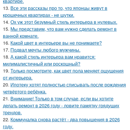
квартире.
13.
Все эти рассказы про то, что японцы живут в
крошечных квартирах - не шутки.
14.
Ох уж этот безумный стиль интерьера в нулевых.
15.
Мы представим, что вам нужно сделать ремонт в
ванной комнате.
16.
Какой цвет в интерьере вы не понимаете?
17.
Подвал мечты любого мужчины.
18.
А какой стиль интерьера вам нравится:
милималистичный или роскошный?
19.
Только посмотрите, как цвет пола меняет ощущения
от интерьера.
20.
Ипотеку хотят полностью списывать после рождения
четвёртого ребёнка.
21.
Внимание! Только в том случае, если вы хотите
делать ремонт в 2026 году - ловите памятку грядущих
трендов.
22.
Коммуналка снова растёт - два повышения в 2026
году.