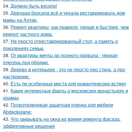
34.
Должно быть весело!
35.
Девушка бросила всё и уехала реставрировать дом
мамы на Алтае.
36.
Ремонт квартиры, как правило, проще и быстрее, чем
ремонт частного дома.
37.
Не просто отреставрированный стол, а память о
поколениях семьи.
38.
От квартиры мечты до полного провала - чёрная
плесень под обоями.
39.
Дерево в интерьере - это не просто про стиль, а про
настроение.
40.
Есть ли особенные места для романтических встреч
41.
Какие интересные факты о московских монастырях и
храмах
42.
Полиэтиленовая защитная пленка для мебели
Abdeckplane:
43.
Что закрывать на окна во время ремонта фасада:
эффективные решения