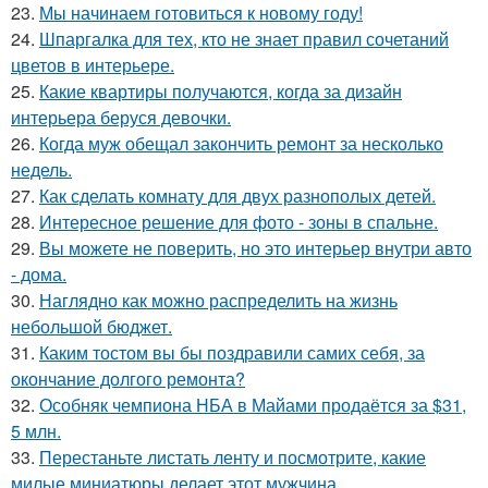
23.
Мы начинаем готовиться к новому году!
24.
Шпаргалка для тех, кто не знает правил сочетаний
цветов в интерьере.
25.
Какие квартиры получаются, когда за дизайн
интерьера беруся девочки.
26.
Когда муж обещал закончить ремонт за несколько
недель.
27.
Как сделать комнату для двух разнополых детей.
28.
Интересное решение для фото - зоны в спальне.
29.
Вы можете не поверить, но это интерьер внутри авто
- дома.
30.
Наглядно как можно распределить на жизнь
небольшой бюджет.
31.
Каким тостом вы бы поздравили самих себя, за
окончание долгого ремонта?
32.
Особняк чемпиона НБА в Майами продаётся за $31,
5 млн.
33.
Перестаньте листать ленту и посмотрите, какие
милые миниатюры делает этот мужчина.