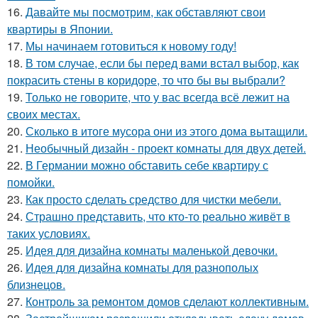
16.
Давайте мы посмотрим, как обставляют свои
квартиры в Японии.
17.
Мы начинаем готовиться к новому году!
18.
В том случае, если бы перед вами встал выбор, как
покрасить стены в коридоре, то что бы вы выбрали?
19.
Только не говорите, что у вас всегда всё лежит на
своих местах.
20.
Сколько в итоге мусора они из этого дома вытащили.
21.
Необычный дизайн - проект комнаты для двух детей.
22.
В Германии можно обставить себе квартиру с
помойки.
23.
Как просто сделать средство для чистки мебели.
24.
Страшно представить, что кто-то реально живёт в
таких условиях.
25.
Идея для дизайна комнаты маленькой девочки.
26.
Идея для дизайна комнаты для разнополых
близнецов.
27.
Контроль за ремонтом домов сделают коллективным.