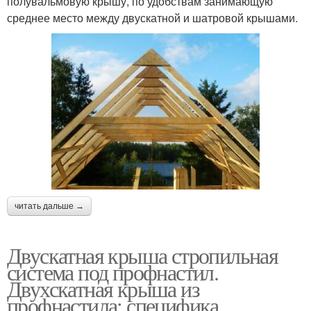
полувальмовую крышу, по удобствам занимающую
среднее место между двускатной и шатровой крышами.
читать дальше →
Двускатная крыша стропильная
система под профнастил.
Двухскатная крыша из
профнастила: специфика