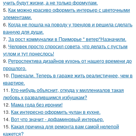
учить будут жизни, а не только формулам.
5.
Как можно красиво оформить интерьер с цветочными
элементами.
6.
Когда не пошла на поводу у трендов и решила сделать
ванную для души.
7.
За рост коммуналки в Приморье " ветер"Назначили.
8.
Человек просто спросил совета, что делать с пустым
углом и тут понеслось!
9.
Ретроспектива дизайнов кухонь от нашего времени до
прошлого.
10.
Приехали. Теперь в гараже жить реалистичнее, чем в
квартире.
11.
Кто-нибудь объяснит, откуда у миллениалов такая
любовь к развалившимся избушкам?
12.
Мама года без иронии!
13.
Как интересно оформить чулан в кухне.
14.
Вот что значит - дофаминовый интерьер.
15.
Какая причина для ремонта вам самой нелепой
кажется?