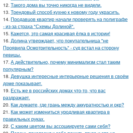
12.
Такого дома вы точно никогда не видели.
13.
Трендовый способ кухню к новому году украсить.
14.
Продавцов квартир начали проверять на полиграфе
- из-за страха "Схемы Долиной".
15.
Кажется, это самая красивая ёлка в истории!
16.
Долина утверждает, что покупательница "не
Проявила Осмотрительность" - суд встал на сторону
певицы.
17.
А действительно, почему минимализм стал таким
популярным?
18.
Девушка интересные интерьерные решения в своём
доме показывает.
19.
Есть же в российских домах что-то, что вас
раздражает.
20.
Как думаете, где грань между аккуратностью и окр?
21.
Как может измениться уродливая квартира в
правильных руках.
22.
С каким цветом вы ассоциируете сами себя?