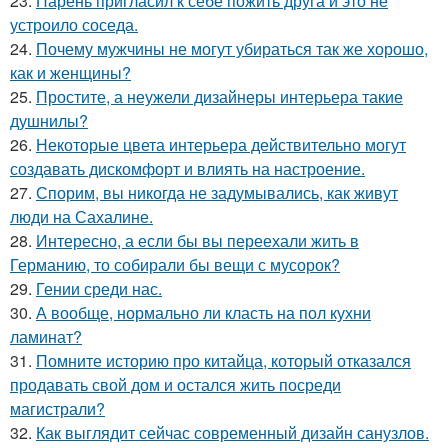
23.
Парень пригласил к себе пожить друга и это не
устроило соседа.
24.
Почему мужчины не могут убираться так же хорошо,
как и женщины?
25.
Простите, а неужели дизайнеры интерьера такие
душнилы?
26.
Некоторые цвета интерьера действительно могут
создавать дискомфорт и влиять на настроение.
27.
Спорим, вы никогда не задумывались, как живут
люди на Сахалине.
28.
Интересно, а если бы вы переехали жить в
Германию, то собирали бы вещи с мусорок?
29.
Гении среди нас.
30.
А вообще, нормально ли класть на пол кухни
ламинат?
31.
Помните историю про китайца, который отказался
продавать свой дом и остался жить посреди
магистрали?
32.
Как выглядит сейчас современный дизайн санузлов.