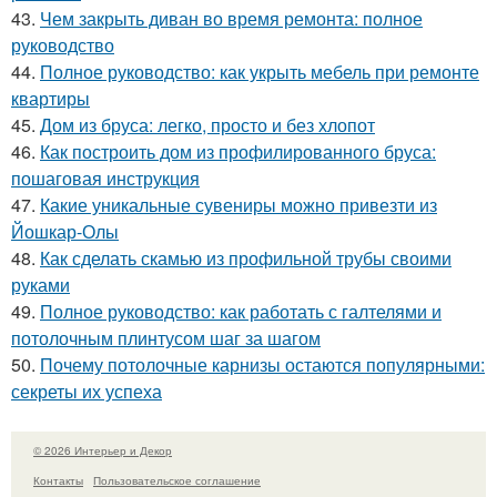
43.
Чем закрыть диван во время ремонта: полное
руководство
44.
Полное руководство: как укрыть мебель при ремонте
квартиры
45.
Дом из бруса: легко, просто и без хлопот
46.
Как построить дом из профилированного бруса:
пошаговая инструкция
47.
Какие уникальные сувениры можно привезти из
Йошкар-Олы
48.
Как сделать скамью из профильной трубы своими
руками
49.
Полное руководство: как работать с галтелями и
потолочным плинтусом шаг за шагом
50.
Почему потолочные карнизы остаются популярными:
секреты их успеха
© 2026 Интерьер и Декор
Контакты
Пользовательское соглашение