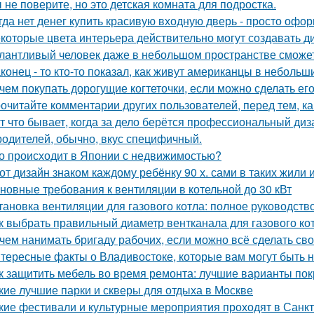
 не поверите, но это детская комната для подростка.
гда нет денег купить красивую входную дверь - просто офор
которые цвета интерьера действительно могут создавать д
лантливый человек даже в небольшом пространстве сможет
конец - то кто-то показал, как живут американцы в небольш
чем покупать дорогущие когтеточки, если можно сделать ег
очитайте комментарии других пользователей, перед тем, как
т что бывает, когда за дело берётся профессиональный диз
родителей, обычно, вкус специфичный.
о происходит в Японии с недвижимостью?
от дизайн знаком каждому ребёнку 90 х. сами в таких жили 
новные требования к вентиляции в котельной до 30 кВт
тановка вентиляции для газового котла: полное руководств
к выбрать правильный диаметр вентканала для газового ко
чем нанимать бригаду рабочих, если можно всё сделать св
тересные факты о Владивостоке, которые вам могут быть 
к защитить мебель во время ремонта: лучшие варианты по
кие лучшие парки и скверы для отдыха в Москве
кие фестивали и культурные мероприятия проходят в Санк