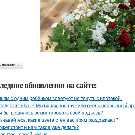
ь дальше →
ледние обновления на сайте:
ьям с одним ребёнком советуют не тянуть с ипотекой.
педская сила. В Мытищах обнаружили очень необычный арт 
ы бы решились ремонтировать свой подъезд?
знавайтесь, какие цвета стен вас прям раздражают?
ожет стоит и нам такое уже делать?
елитесь своей болью.