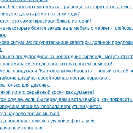
но бесконечно смотреть на три вещи: как горит огонь, течёт
нируете делать ремонт в этом году?
ется, это самая красивая ёлка в истории!
ка некоторые боятся заказывать мебель с маркет - плейсов,
ая.
кова ситуация: покупательнице квартиры долиной предложи
и.
льцов предупредили: за новогодние гирлянды могут штраф
 напоминаем, что до нового года совсем немного!
меры придумали "Картофельную Кровать" - новый способ п
тайские дизайны своей компактностью поражают.
ра только для девочек.
такой ли это серьёзный косяк, как думаете?
том случае, если бы перед вами встал выбор, как покрасить
звкусица звонила, просила вернуть ей унитаз.
гда надоело только мыться.
гда подошли к плитке с душой и фантазией.
дача не из простых.