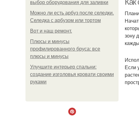
Как
выбор оборудования для заливки
Плани
Можно ли есть арбуз после селедки.
Начат
Селедка с арбузом или тортом
котор
Boт и наш ремoнт.
зону 
Плюсы и минусы
кажды
профилированного бруса: все
плюсы и минусы
Испол
Если 
Улучшите интерьер спальни:
расте
создание изголовья кровати своими
прост
руками