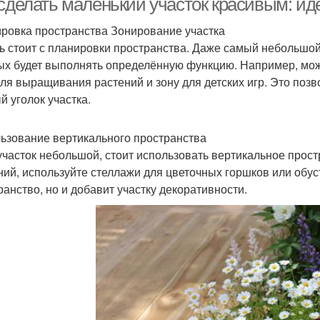
 сделать маленький участок красивым: ид
ровка пространства Зонирование участка
ь стоит с планировки пространства. Даже самый небольшой 
ых будет выполнять определённую функцию. Например, мож
для выращивания растений и зону для детских игр. Это по
й уголок участка.
ьзование вертикального пространства
участок небольшой, стоит использовать вертикальное прос
ний, используйте стеллажи для цветочных горшков или обуст
ранство, но и добавит участку декоративности.