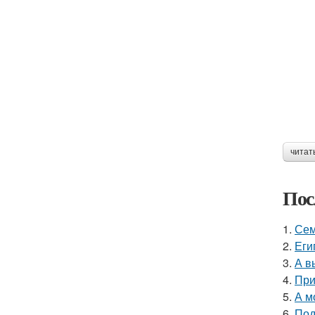
читат
Пос
1.
Сем
2.
Еги
3.
А в
4.
При
5.
А м
6.
Под