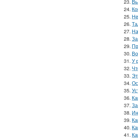
23.
Вы
24.
Ко
25.
Не
26.
Та
27.
На
28.
За
29.
Пр
30.
Во
31.
У 
32.
Чт
33.
Эт
34.
Ос
35.
Ус
36.
Ка
37.
За
38.
Ин
39.
Ка
40.
Ка
41.
Ка