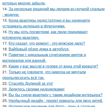
которых многие забыли.
14.
За несколько решений мы делаем из скучной спальни
- модную.
15.
Когда квартиры недостаточно и вы начинаете
устраивать интерьер в фургончике.
16.
Ну мы хоть посмотрим, как люди принимают
купленную квартиру.
17.
Кто сказал, что ремонт - это мужское дело?
18.
Вайбовый обзор дома в автобусе.
19.
Памятки с идеальным сочетанием цветов и
материалов для ванной.
20.
Какие у вас мысли в голове от вида этой кровати?
21.
Только не говорите, что никогда не мечтали
пропылесосить всё так.
22.
Спасибо Долиной за это!
23.
Делитесь своими недоделками!
24.
Вы бы сняли квартиру с таким дизайном интерьера?
25.
Необычный дизайн - проект комнаты для двух детей.
26.
Интересное решение для фото - зоны в спальне.