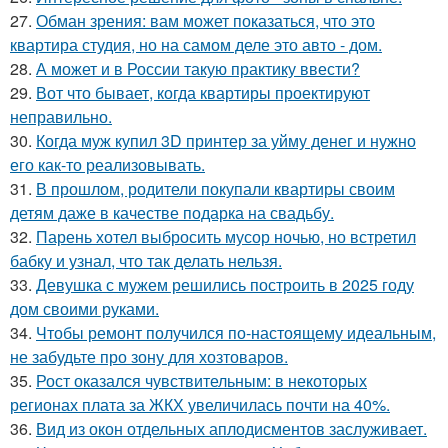
27.
Обман зрения: вам может показаться, что это
квартира студия, но на самом деле это авто - дом.
28.
А может и в России такую практику ввести?
29.
Вот что бывает, когда квартиры проектируют
неправильно.
30.
Когда муж купил 3D принтер за уйму денег и нужно
его как-то реализовывать.
31.
В прошлом, родители покупали квартиры своим
детям даже в качестве подарка на свадьбу.
32.
Парень хотел выбросить мусор ночью, но встретил
бабку и узнал, что так делать нельзя.
33.
Девушка с мужем решились построить в 2025 году
дом своими руками.
34.
Чтобы ремонт получился по-настоящему идеальным,
не забудьте про зону для хозтоваров.
35.
Рост оказался чувствительным: в некоторых
регионах плата за ЖКХ увеличилась почти на 40%.
36.
Вид из окон отдельных аплодисментов заслуживает.