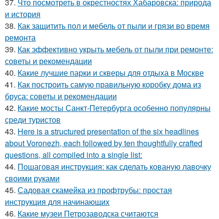
37.
Что посмотреть в окрестностях Хабаровска: природа
и история
38.
Как защитить пол и мебель от пыли и грязи во время
ремонта
39.
Как эффективно укрыть мебель от пыли при ремонте:
советы и рекомендации
40.
Какие лучшие парки и скверы для отдыха в Москве
41.
Как построить самую правильную коробку дома из
бруса: советы и рекомендации
42.
Какие мосты Санкт-Петербурга особенно популярны
среди туристов
43.
Here is a structured presentation of the six headlines
about Voronezh, each followed by ten thoughtfully crafted
questions, all compiled into a single list:
44.
Пошаговая инструкция: как сделать кованую лавочку
своими руками
45.
Садовая скамейка из профтрубы: простая
инструкция для начинающих
46.
Какие музеи Петрозаводска считаются