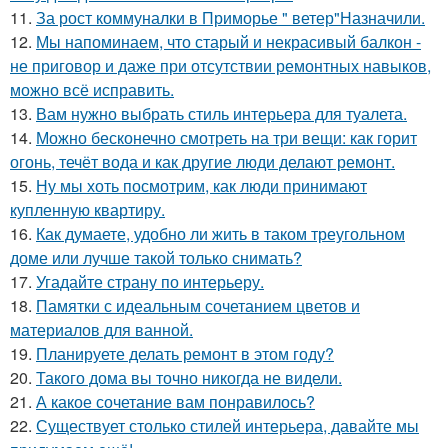
11.
За рост коммуналки в Приморье " ветер"Назначили.
12.
Мы напоминаем, что старый и некрасивый балкон -
не приговор и даже при отсутствии ремонтных навыков,
можно всё исправить.
13.
Вам нужно выбрать стиль интерьера для туалета.
14.
Можно бесконечно смотреть на три вещи: как горит
огонь, течёт вода и как другие люди делают ремонт.
15.
Ну мы хоть посмотрим, как люди принимают
купленную квартиру.
16.
Как думаете, удобно ли жить в таком треугольном
доме или лучше такой только снимать?
17.
Угадайте страну по интерьеру.
18.
Памятки с идеальным сочетанием цветов и
материалов для ванной.
19.
Планируете делать ремонт в этом году?
20.
Такого дома вы точно никогда не видели.
21.
А какое сочетание вам понравилось?
22.
Существует столько стилей интерьера, давайте мы