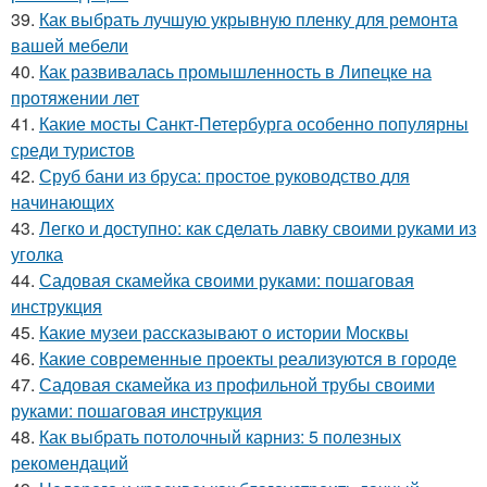
39.
Как выбрать лучшую укрывную пленку для ремонта
вашей мебели
40.
Как развивалась промышленность в Липецке на
протяжении лет
41.
Какие мосты Санкт-Петербурга особенно популярны
среди туристов
42.
Сруб бани из бруса: простое руководство для
начинающих
43.
Легко и доступно: как сделать лавку своими руками из
уголка
44.
Садовая скамейка своими руками: пошаговая
инструкция
45.
Какие музеи рассказывают о истории Москвы
46.
Какие современные проекты реализуются в городе
47.
Садовая скамейка из профильной трубы своими
руками: пошаговая инструкция
48.
Как выбрать потолочный карниз: 5 полезных
рекомендаций