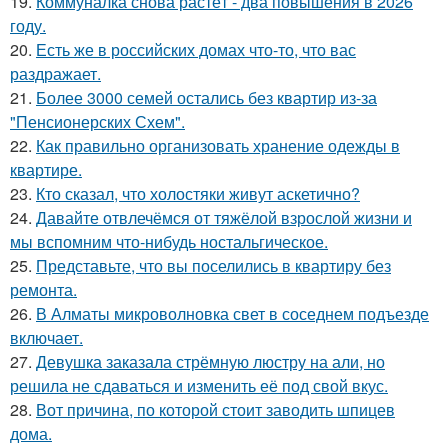
19.
Коммуналка снова растёт - два повышения в 2026
году.
20.
Есть же в российских домах что-то, что вас
раздражает.
21.
Более 3000 семей остались без квартир из-за
"Пенсионерских Схем".
22.
Как правильно организовать хранение одежды в
квартире.
23.
Кто сказал, что холостяки живут аскетично?
24.
Давайте отвлечёмся от тяжёлой взрослой жизни и
мы вспомним что-нибудь ностальгическое.
25.
Представьте, что вы поселились в квартиру без
ремонта.
26.
В Алматы микроволновка свет в соседнем подъезде
включает.
27.
Девушка заказала стрёмную люстру на али, но
решила не сдаваться и изменить её под свой вкус.
28.
Вот причина, по которой стоит заводить шпицев
дома.