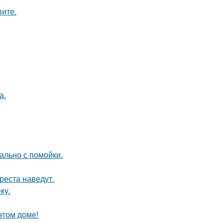
вите.
а.
ально с помойки.
реста наведут.
ку.
этом доме!