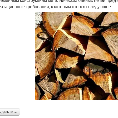
ременным конструкциям металлических банных печей предъ
уатационные требования, к которым относят следующее:
ь дальше →