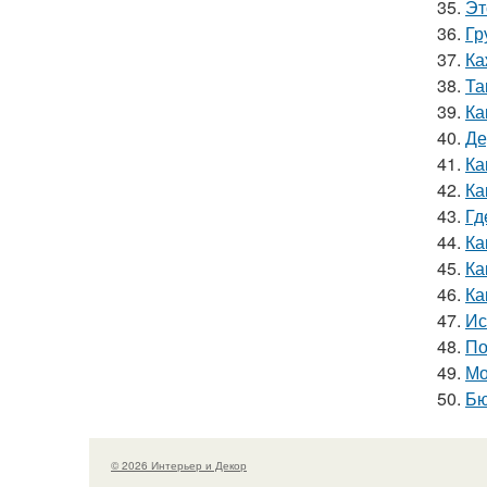
35.
Эт
36.
Гр
37.
Ка
38.
Та
39.
Ка
40.
Де
41.
Ка
42.
Ка
43.
Гд
44.
Ка
45.
Ка
46.
Ка
47.
Ис
48.
По
49.
Мо
50.
Бю
© 2026 Интерьер и Декор