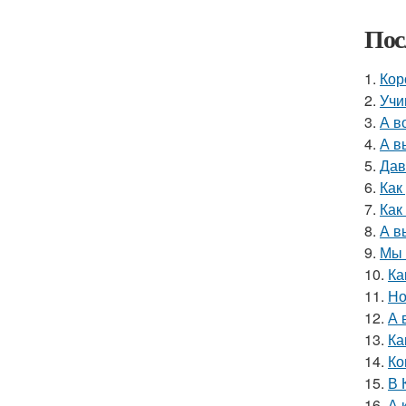
Пос
1.
Кор
2.
Учи
3.
А в
4.
А в
5.
Дав
6.
Как
7.
Как
8.
А в
9.
Мы 
10.
Ка
11.
Но
12.
А 
13.
Ка
14.
Ко
15.
В 
16.
А 