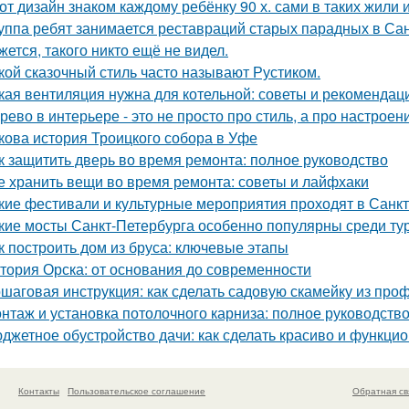
от дизайн знаком каждому ребёнку 90 х. сами в таких жили 
уппа ребят занимается реставраций старых парадных в Сан
жется, такого никто ещё не видел.
кой сказочный стиль часто называют Рустиком.
кая вентиляция нужна для котельной: советы и рекомендац
рево в интерьере - это не просто про стиль, а про настроен
кова история Троицкого собора в Уфе
к защитить дверь во время ремонта: полное руководство
е хранить вещи во время ремонта: советы и лайфхаки
кие фестивали и культурные мероприятия проходят в Санк
кие мосты Санкт-Петербурга особенно популярны среди ту
к построить дом из бруса: ключевые этапы
тория Орска: от основания до современности
шаговая инструкция: как сделать садовую скамейку из про
нтаж и установка потолочного карниза: полное руководств
джетное обустройство дачи: как сделать красиво и функци
Контакты
Пользовательское соглашение
Обратная св