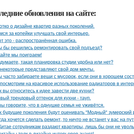
ледние обновления на сайте:
отко о дизайне квартир разных поколений.
мся за копейки улучшать свой интерьер.
от это - распространённая ошибка.
ы бы решились ремонтировать свой подъезд?
айте мы поиграем!
 думаете, такая планировка студии удобна или нет?
 некоторые представляют свой дом мечты.
ы часто забираете вещи с мусорок, если они в хорошем сос
посмотрим на красивое использование радиаторов в интер
к вы относитесь к идее завести две кухни?
вый трендовый оттенок для кухни - тауп.
вы говорите, что в однушке семья не уживётся.
к будущие поколения будут оценивать "Модный" зумерский 
гда хочется сделать ремонт, то ничто не встанет у вас на пут
Китае сотрудникам раздают квартиры, лишь бы они не увол
китайцы толк в дизайне интерьеров знают!