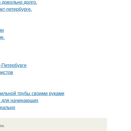
и довольно долго.
кт-петербурге.
ии
ие.
т-Петербурге
ристов
фильной трубы своими руками
о для начинающих
онально
язь