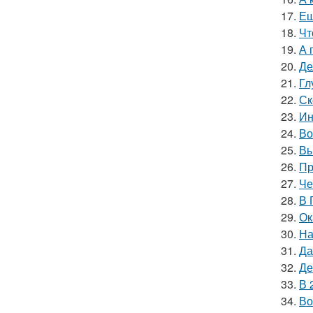
17.
Ещ
18.
Чт
19.
А 
20.
Де
21.
Гл
22.
Ск
23.
Ин
24.
Во
25.
Вы
26.
Пр
27.
Че
28.
В 
29.
Ок
30.
На
31.
Да
32.
Де
33.
В 
34.
Во