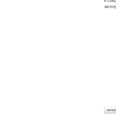
К сов
экспл
читат