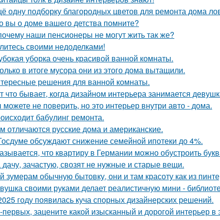
ё одну подборку благородных цветов для ремонта дома ло
о вы о доме вашего детства помните?
почему наши пенсионеры не могут жить так же?
литесь своими недоделками!
убокая уборка очень красивой ванной комнаты.
олько в итоге мусора они из этого дома вытащили.
тересные решения для ванной комнаты.
т что бывает, когда дизайном интерьера занимается девушк
 можете не поверить, но это интерьер внутри авто - дома.
оисходит бабулинг ремонта.
м отличаются русские дома и американские.
Госдуме обсуждают снижение семейной ипотеки до 4%.
азывается, что квартиру в Германии можно обустроить букв
 дачу, зачастую, свозят не нужные и старые вещи.
й зумерам обычную бытовку, они и там красоту как из пинте
вушка своими руками делает реалистичную мини - библиоте
2025 году появилась куча спорных дизайнерских решений.
-первых, зацените какой изысканный и дорогой интерьер в 