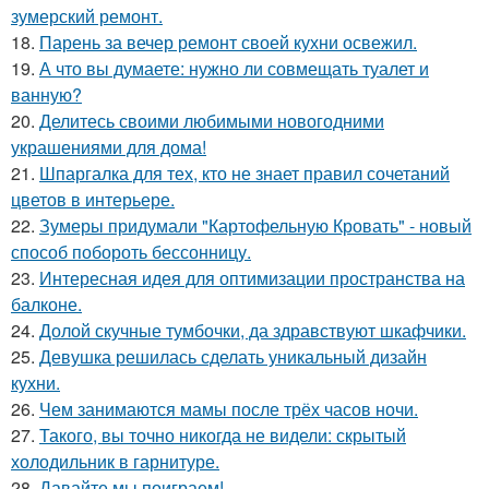
зумерский ремонт.
18.
Парень за вечер ремонт своей кухни освежил.
19.
А что вы думаете: нужно ли совмещать туалет и
ванную?
20.
Делитесь своими любимыми новогодними
украшениями для дома!
21.
Шпаргалка для тех, кто не знает правил сочетаний
цветов в интерьере.
22.
Зумеры придумали "Картофельную Кровать" - новый
способ побороть бессонницу.
23.
Интересная идея для оптимизации пространства на
балконе.
24.
Долой скучные тумбочки, да здравствуют шкафчики.
25.
Девушка решилась сделать уникальный дизайн
кухни.
26.
Чем занимаются мамы после трёх часов ночи.
27.
Такого, вы точно никогда не видели: скрытый
холодильник в гарнитуре.
28.
Давайте мы поиграем!