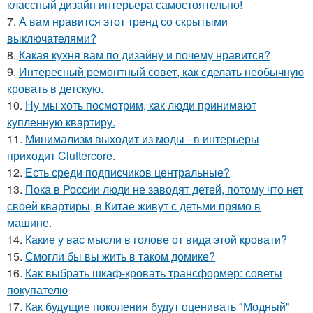
классный дизайн интерьера самостоятельно!
7.
А вам нравится этот тренд со скрытыми
выключателями?
8.
Какая кухня вам по дизайну и почему нравится?
9.
Интересный ремонтный совет, как сделать необычную
кровать в детскую.
10.
Ну мы хоть посмотрим, как люди принимают
купленную квартиру.
11.
Минимализм выходит из моды - в интерьеры
приходит Cluttercore.
12.
Есть среди подписчиков центральные?
13.
Пока в России люди не заводят детей, потому что нет
своей квартиры, в Китае живут с детьми прямо в
машине.
14.
Какие у вас мысли в голове от вида этой кровати?
15.
Смогли бы вы жить в таком домике?
16.
Как выбрать шкаф-кровать трансформер: советы
покупателю
17.
Как будущие поколения будут оценивать "Модный"