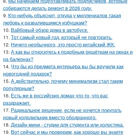
8.
Мы начинаем подготавливать подписчиков, которые
собираются делать ремонт в 2026 году.
9.
Кто-нибудь объяснит, откуда у миллениалов такая
любовь к развалившимся избушкам?
10.
Вайбовый обзор дома в автобусе.
11.
Тот самый новый год, который не повторить.
12.
Ничего необычного, это просто китайский ЖК.
13.
А как вы относитесь к подобным решёткам на окнах и
на балконах?
14.
Что бы из предмета интерьера вы бы вручили как
новогодний подарок?
15.
А действительно, почему минимализм стал таким
популярным?
16.
Есть же в российских домах что-то, что вас
раздражает.
17.
Радикальное решение, если не хочется покупать
новый холодильник вместо ободранного.
18.
Дизайн мини - студии для студента или холостяка.
19.
Вот сейчас и мы проверим, как хорошо вы знаете