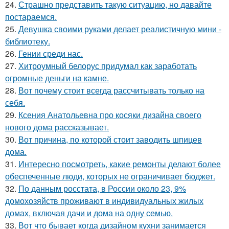
24.
Страшно представить такую ситуацию, но давайте
постараемся.
25.
Девушка своими руками делает реалистичную мини -
библиотеку.
26.
Гении среди нас.
27.
Хитроумный белорус придумал как заработать
огромные деньги на камне.
28.
Вот почему стоит всегда рассчитывать только на
себя.
29.
Ксения Анатольевна про косяки дизайна своего
нового дома рассказывает.
30.
Вот причина, по которой стоит заводить шпицев
дома.
31.
Интересно посмотреть, какие ремонты делают более
обеспеченные люди, которых не ограничивает бюджет.
32.
По данным росстата, в России около 23, 9%
домохозяйств проживают в индивидуальных жилых
домах, включая дачи и дома на одну семью.
33.
Вот что бывает когда дизайном кухни занимается