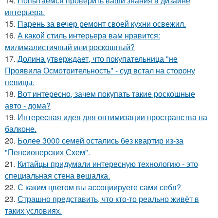
14.
Попытаемся проверить ваши знания в дизайне
интерьера.
15.
Парень за вечер ремонт своей кухни освежил.
16.
А какой стиль интерьера вам нравится:
милималистичный или роскошный?
17.
Долина утверждает, что покупательница "не
Проявила Осмотрительность" - суд встал на сторону
певицы.
18.
Вот интересно, зачем покупать такие роскошные
авто - дома?
19.
Интересная идея для оптимизации пространства на
балконе.
20.
Более 3000 семей остались без квартир из-за
"Пенсионерских Схем".
21.
Китайцы придумали интересную технологию - это
специальная стена вешалка.
22.
С каким цветом вы ассоциируете сами себя?
23.
Страшно представить, что кто-то реально живёт в
таких условиях.