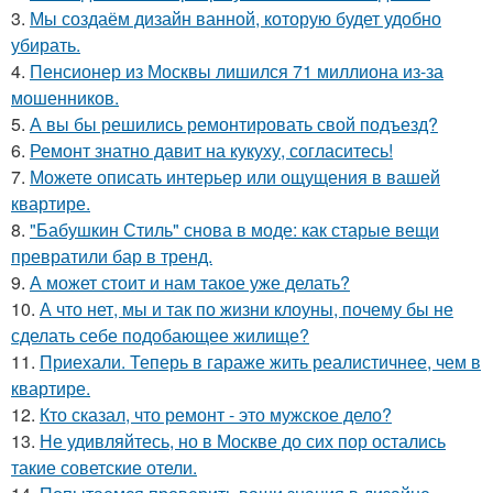
3.
Мы создаём дизайн ванной, которую будет удобно
убирать.
4.
Пенсионер из Москвы лишился 71 миллиона из-за
мошенников.
5.
А вы бы решились ремонтировать свой подъезд?
6.
Ремонт знатно давит на кукуху, согласитесь!
7.
Можете описать интерьер или ощущения в вашей
квартире.
8.
"Бабушкин Стиль" снова в моде: как старые вещи
превратили бар в тренд.
9.
А может стоит и нам такое уже делать?
10.
А что нет, мы и так по жизни клоуны, почему бы не
сделать себе подобающее жилище?
11.
Приехали. Теперь в гараже жить реалистичнее, чем в
квартире.
12.
Кто сказал, что ремонт - это мужское дело?
13.
Не удивляйтесь, но в Москве до сих пор остались
такие советские отели.