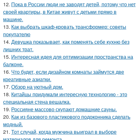
12.
Пока в России люди не заводят детей, потому что нет
своей квартиры, в Китае живут с детьми прямо в
машине.
13.
Как выбрать шкаф-кровать трансформер: советы
покупателю
14.
Девушка показывает, как поменять себе кухню без
лишних трат.
15.
Интересная идея для оптимизации пространства на
балконе.
16.
Что будет, если дизайном комнаты займутся две
креативные азиатки.
17.
Обзор на уютный дом.
18.
Китайцы придумали интересную технологию - это
специальная стена вешалка.
19.
Россияне массово скупают домашние сауны.
20.
Как из базового пластикового подоконника сделать
модный.
21.
Тот случай, когда мужчина выиграл в выборе
материалов для ремонта.