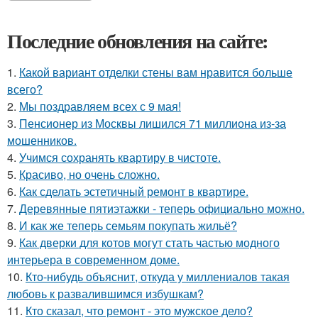
Последние обновления на сайте:
1.
Какой вариант отделки стены вам нравится больше
всего?
2.
Мы поздравляем всех с 9 мая!
3.
Пенсионер из Москвы лишился 71 миллиона из-за
мошенников.
4.
Учимся сохранять квартиру в чистоте.
5.
Красиво, но очень сложно.
6.
Как сделать эстетичный ремонт в квартире.
7.
Деревянные пятиэтажки - теперь официально можно.
8.
И как же теперь семьям покупать жильё?
9.
Как дверки для котов могут стать частью модного
интерьера в современном доме.
10.
Кто-нибудь объяснит, откуда у миллениалов такая
любовь к развалившимся избушкам?
11.
Кто сказал, что ремонт - это мужское дело?