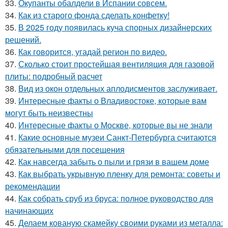
33.
Окупанты обалдели в Испании совсем.
34.
Как из старого фонда сделать конфетку!
35.
В 2025 году появилась куча спорных дизайнерских
решений.
36.
Как говорится, угадай регион по видео.
37.
Сколько стоит простейшая вентиляция для газовой
плиты: подробный расчет
38.
Вид из окон отдельных аплодисментов заслуживает.
39.
Интересные факты о Владивостоке, которые вам
могут быть неизвестны
40.
Интересные факты о Москве, которые вы не знали
41.
Какие основные музеи Санкт-Петербурга считаются
обязательными для посещения
42.
Как навсегда забыть о пыли и грязи в вашем доме
43.
Как выбрать укрывную пленку для ремонта: советы и
рекомендации
44.
Как собрать сруб из бруса: полное руководство для
начинающих
45.
Делаем кованую скамейку своими руками из металла: