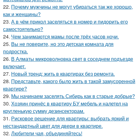
22.
Почему мужчины не могут убираться так же хорошо,
как и женщины?
23.
А в чём прикол заселяться в номер и пидорить его
самостоятельно?
24.
Чем занимаются мамы после трёх часов ночи.
25.
Вы не поверите, но это детская комната для
подростка.
26.
В Алматы микроволновка свет в соседнем подъезде
включает.
27.
Новый тренд: жить в квартирах без ремонта.
28.
Представьте, какого было жить в такой замусоренной
квартире?
29.
Мы начинаем заселять Сибирь как в старые добрые?
30.
Хозяин принёс в квартиру БУ мебель и налетел на
кругленькую сумму дезинсекторам.
31.
Рисковое решение для квартиры: выбрать яркий и
нестандартный цвет для двери в квартире.
32.
Любители чая, объединяйтесь!