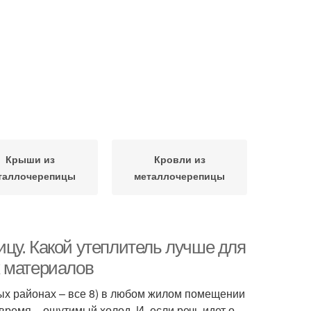
Крыши из
Кровли из
таллочерепицы
металлочерепицы
цу. Какой утеплитель лучше для
х материалов
ных районах – все 8) в любом жилом помещении
время – ощутимый холод. И, если речь идет о