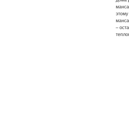
манса
этому
манса
– ост
тепло