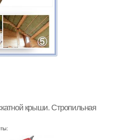
скатной крыши. Стропильная
нты: