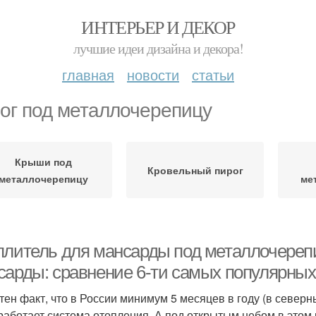
ИНТЕРЬЕР И ДЕКОР
лучшие идеи дизайна и декора!
главная
новости
статьи
ог под металлочерепицу
Крыши под
Кровельный пирог
металлочерепицу
ме
плитель для мансарды под металлочерепи
сарды: сравнение 6-ти самых популярны
тен факт, что в России минимум 5 месяцев в году (в север
работает система отопления. А под открытым небом в этом 