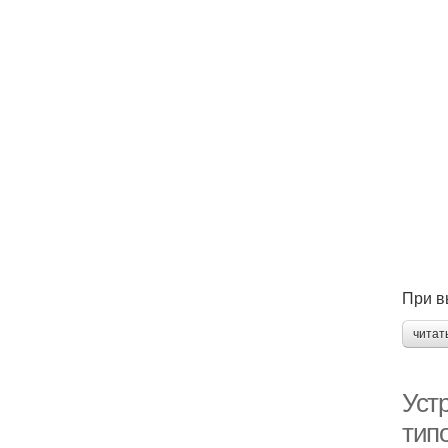
При в
читат
Уст
тип