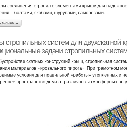
злы соединения стропил с элементами крыши для надежнос
ения – болтами, скобами, шурупами, саморезами.
ь дальше →
ы стропильных систем для двухскатной 
кциональные задачи стропильных систе
бустройстве скатных конструкций крыш, стропильная систе
ания материалов «кровельного пирога». При грамотном мон
одимые условия для правильной «работы» утепленных и н
треннее пространство дома от различных атмосферных воз