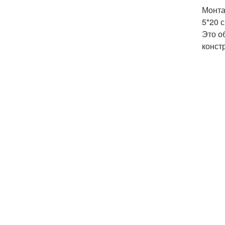
Монта
5*20 
Это о
конст