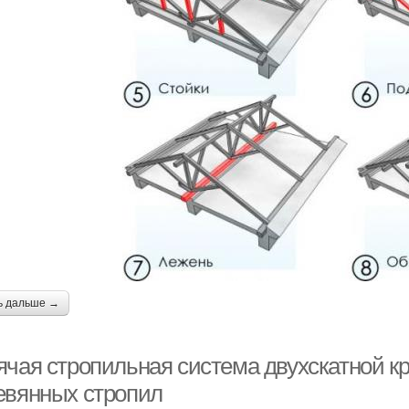
ь дальше →
ячая стропильная система двухскатной к
евянных стропил