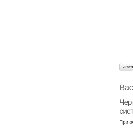
читат
Вас
Чер
сис
При о