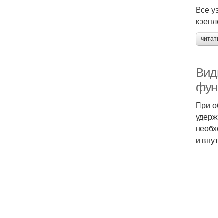
Все у
крепл
читат
Вид
фун
При о
удерж
необх
и вну