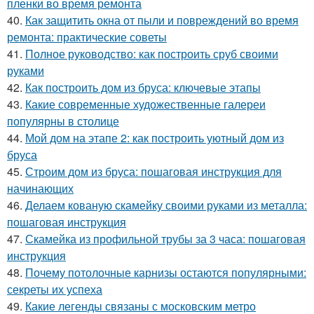
пленки во время ремонта
40.
Как защитить окна от пыли и повреждений во время
ремонта: практические советы
41.
Полное руководство: как построить сруб своими
руками
42.
Как построить дом из бруса: ключевые этапы
43.
Какие современные художественные галереи
популярны в столице
44.
Мой дом на этапе 2: как построить уютный дом из
бруса
45.
Строим дом из бруса: пошаговая инструкция для
начинающих
46.
Делаем кованую скамейку своими руками из металла:
пошаговая инструкция
47.
Скамейка из профильной трубы за 3 часа: пошаговая
инструкция
48.
Почему потолочные карнизы остаются популярными:
секреты их успеха
49.
Какие легенды связаны с московским метро