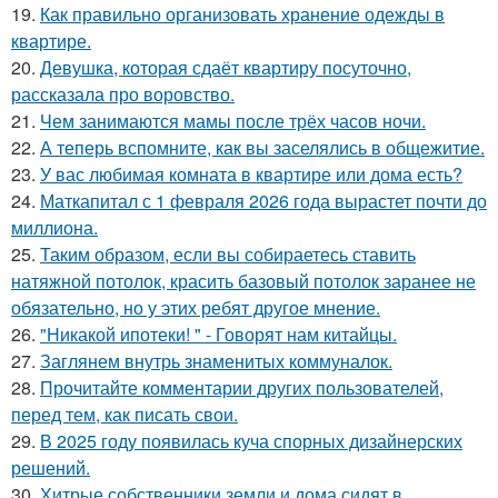
19.
Как правильно организовать хранение одежды в
квартире.
20.
Девушка, которая сдаёт квартиру посуточно,
рассказала про воровство.
21.
Чем занимаются мамы после трёх часов ночи.
22.
А теперь вспомните, как вы заселялись в общежитие.
23.
У вас любимая комната в квартире или дома есть?
24.
Маткапитал с 1 февраля 2026 года вырастет почти до
миллиона.
25.
Таким образом, если вы собираетесь ставить
натяжной потолок, красить базовый потолок заранее не
обязательно, но у этих ребят другое мнение.
26.
"Никакой ипотеки! " - Говорят нам китайцы.
27.
Заглянем внутрь знаменитых коммуналок.
28.
Прочитайте комментарии других пользователей,
перед тем, как писать свои.
29.
В 2025 году появилась куча спорных дизайнерских
решений.
30.
Хитрые собственники земли и дома сидят в