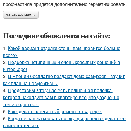
профнастила придется дополнительно герметизировать.
читать дальше →
Последние обновления на сайте:
1.
Какой вариант отделки стены вам нравится больше
всего?
2.
Подборка нетипичных и очень красивых решений в
интерьере!
3.
В Японии бесплатно раздают дома самураев - звучит
как план на новую жизнь.
4.
Представим, что у нас есть волшебная палочка,
которая наколдует вам в квартире всё, что угодно, но
только один раз.
5.
Как сделать эстетичный ремонт в квартире.
6.
Когда не нашла кровать по вкусу и решила сделать её
самостоятельно.