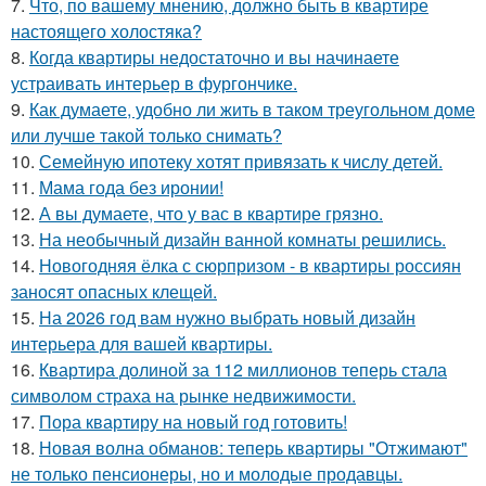
7.
Что, по вашему мнению, должно быть в квартире
настоящего холостяка?
8.
Когда квартиры недостаточно и вы начинаете
устраивать интерьер в фургончике.
9.
Как думаете, удобно ли жить в таком треугольном доме
или лучше такой только снимать?
10.
Семейную ипотеку хотят привязать к числу детей.
11.
Мама года без иронии!
12.
А вы думаете, что у вас в квартире грязно.
13.
На необычный дизайн ванной комнаты решились.
14.
Новогодняя ёлка с сюрпризом - в квартиры россиян
заносят опасных клещей.
15.
На 2026 год вам нужно выбрать новый дизайн
интерьера для вашей квартиры.
16.
Квартира долиной за 112 миллионов теперь стала
символом страха на рынке недвижимости.
17.
Пора квартиру на новый год готовить!
18.
Новая волна обманов: теперь квартиры "Отжимают"
не только пенсионеры, но и молодые продавцы.