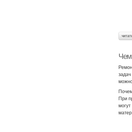
читат
Чем
Ремон
задач
можно
Почем
При п
могут
матер