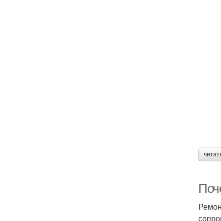
читат
Поч
Ремон
сопро