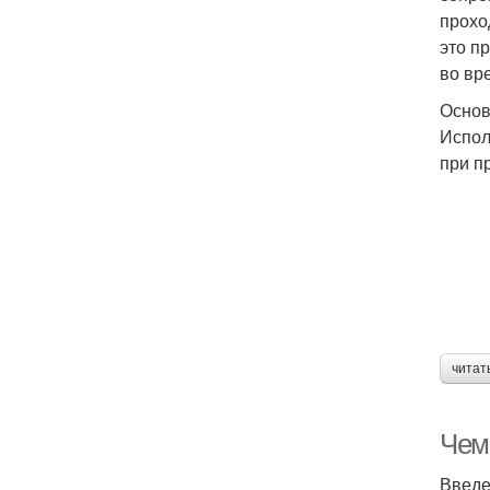
прохо
это п
во вр
Основ
Испол
при п
читат
Чем
Введ