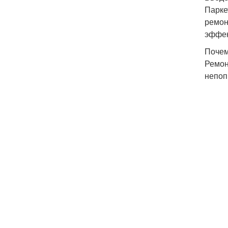
Парке
ремон
эффек
Почем
Ремон
непоп