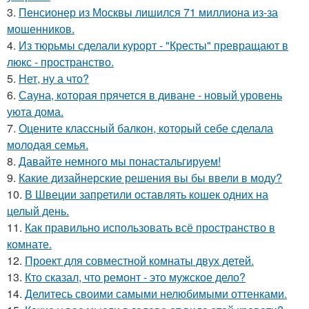
3.
Пенсионер из Москвы лишился 71 миллиона из-за
мошенников.
4.
Из тюрьмы сделали курорт - "Кресты" превращают в
люкс - пространство.
5.
Нет, ну а что?
6.
Сауна, которая прячется в диване - новый уровень
уюта дома.
7.
Оцените классный балкон, который себе сделала
молодая семья.
8.
Давайте немного мы понастальгируем!
9.
Какие дизайнерские решения вы бы ввели в моду?
10.
В Швеции запретили оставлять кошек одних на
целый день.
11.
Как правильно использовать всё пространство в
комнате.
12.
Проект для совместной комнаты двух детей.
13.
Кто сказал, что ремонт - это мужское дело?
14.
Делитесь своими самыми нелюбимыми оттенками.