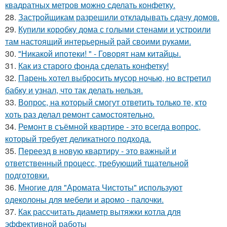
квадратных метров можно сделать конфетку.
28.
Застройщикам разрешили откладывать сдачу домов.
29.
Купили коробку дома с голыми стенами и устроили
там настоящий интерьерный рай своими руками.
30.
"Никакой ипотеки! " - Говорят нам китайцы.
31.
Как из старого фонда сделать конфетку!
32.
Парень хотел выбросить мусор ночью, но встретил
бабку и узнал, что так делать нельзя.
33.
Вопрос, на который смогут ответить только те, кто
хоть раз делал ремонт самостоятельно.
34.
Ремонт в съёмной квартире - это всегда вопрос,
который требует деликатного подхода.
35.
Переезд в новую квартиру - это важный и
ответственный процесс, требующий тщательной
подготовки.
36.
Многие для "Аромата Чистоты" используют
одеколоны для мебели и аромо - палочки.
37.
Как рассчитать диаметр вытяжки котла для
эффективной работы