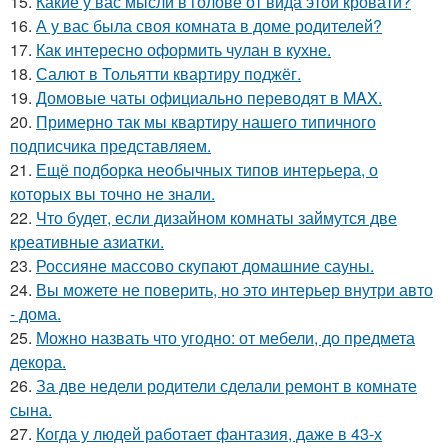
15.
Какие у вас мысли в голове от вида этой кровати?
16.
А у вас была своя комната в доме родителей?
17.
Как интересно оформить чулан в кухне.
18.
Салют в Тольятти квартиру поджёг.
19.
Домовые чаты официально переводят в MAX.
20.
Примерно так мы квартиру нашего типичного
подписчика представляем.
21.
Ещё подборка необычных типов интерьера, о
которых вы точно не знали.
22.
Что будет, если дизайном комнаты займутся две
креативные азиатки.
23.
Россияне массово скупают домашние сауны.
24.
Вы можете не поверить, но это интерьер внутри авто
- дома.
25.
Можно назвать что угодно: от мебели, до предмета
декора.
26.
За две недели родители сделали ремонт в комнате
сына.
27.
Когда у людей работает фантазия, даже в 43-х