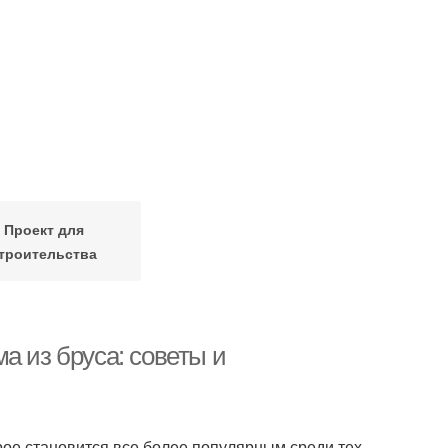
Проект для
троительства
а из бруса: советы и
рое становится все более популярным среди тех,