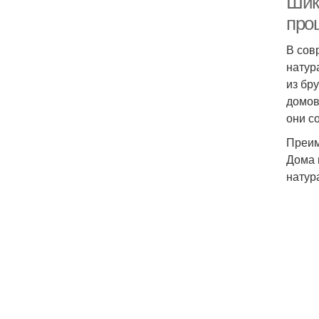
Шик
про
В сов
натур
из бр
домов
они с
Преим
Дома 
натур