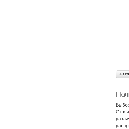
читат
Пол
Выбор
Строи
разли
распр