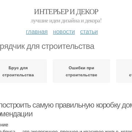
ИНТЕРЬЕР И ДЕКОР
лучшие идеи дизайна и декора!
главная
новости
статьи
рядчик для строительства
Брус для
Ошибки при
строительства
строительстве
с
 построить самую правильную коробку дом
омендации
ение
з бруса — это экологичное, прочное и красивое жилье, кото