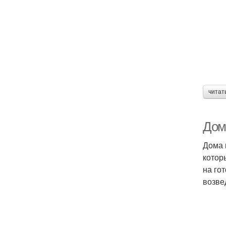
читат
Дом 
Дома 
котор
на го
возве