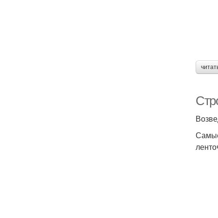
читат
Стр
Возве
Самые
ленто