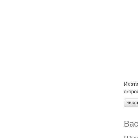
Из эт
скоро
читат
Вас