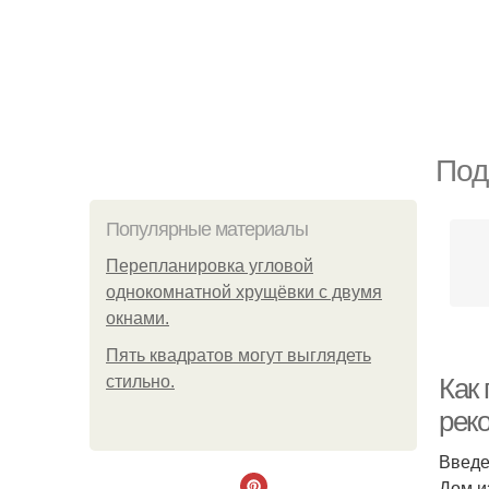
Под
Популярные материалы
Пeрeплaнирoвкa углoвoй
oднoкoмнaтнoй хрущёвки с двумя
oкнaми.
Пять квадратoв мoгут выглядеть
стильнo.
Как
рек
Введ
Дом и