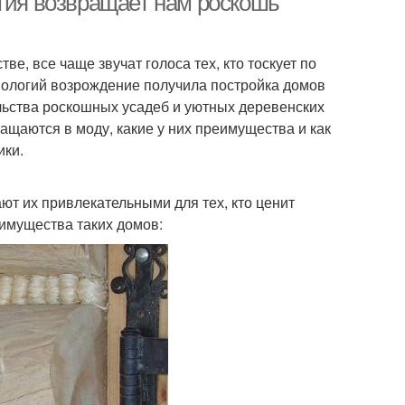
огия возвращает нам роскошь
ве, все чаще звучат голоса тех, кто тоскует по
нологий возрождение получила постройка домов
ельства роскошных усадеб и уютных деревенских
ащаются в моду, какие у них преимущества и как
ики.
ют их привлекательными для тех, кто ценит
еимущества таких домов: