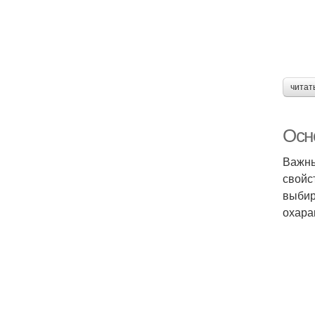
читат
Осн
Важны
свойс
выбир
охара