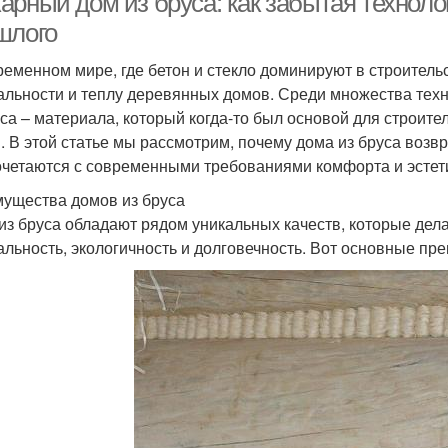
арный дом из бруса: как забытая технол
шлого
ременном мире, где бетон и стекло доминируют в строительст
альности и теплу деревянных домов. Среди множества тех
уса – материала, который когда-то был основой для строит
. В этой статье мы рассмотрим, почему дома из бруса возвр
очетаются с современными требованиями комфорта и эстет
ущества домов из бруса
из бруса обладают рядом уникальных качеств, которые дела
альность, экологичность и долговечность. Вот основные пр