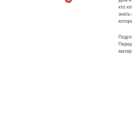
кто х
знать
котор
Подго
Перед
матер