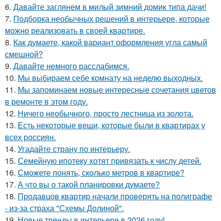
6.
Давайте заглянем в милый зимний домик типа дачи!
7.
Подборка необычных решений в интерьере, которые
можно реализовать в своей квартире.
8.
Как думаете, какой вариант оформления угла самый
смешной?
9.
Давайте немного расслабимся.
10.
Мы выбираем себе комнату на неделю выходных.
11.
Мы запоминаем новые интересные сочетания цветов
в ремонте в этом году.
12.
Ничего необычного, просто лестница из золота.
13.
Есть некоторые вещи, которые были в квартирах у
всех россиян.
14.
Угадайте страну по интерьеру.
15.
Семейную ипотеку хотят привязать к числу детей.
16.
Сможете понять, сколько метров в квартире?
17.
А что вы о такой планировки думаете?
18.
Продавцов квартир начали проверять на полиграфе
- из-за страха "Схемы Долиной".
19.
Новые тренды в интерьере в 2026 году!