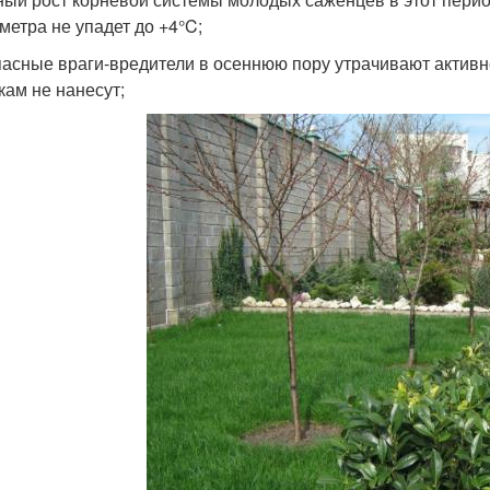
метра не упадет до +4°C;
пасные враги-вредители в осеннюю пору утрачивают активно
кам не нанесут;