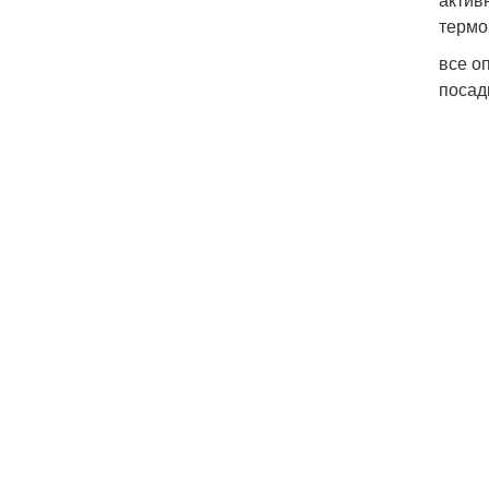
термо
все о
посад