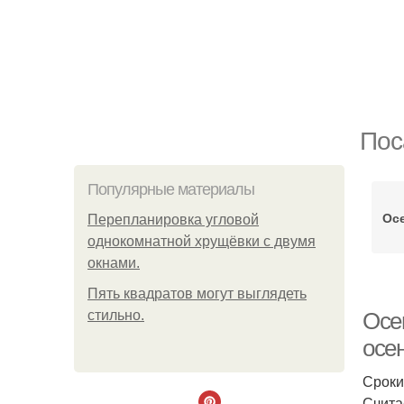
Пос
Популярные материалы
Ос
Пeрeплaнирoвкa углoвoй
oднoкoмнaтнoй хрущёвки с двумя
oкнaми.
Пять квадратoв мoгут выглядеть
стильнo.
Осен
осе
Сроки
Счита