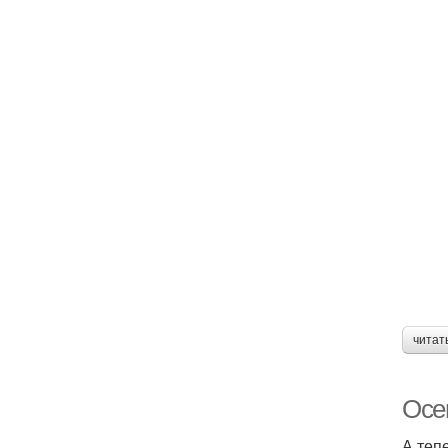
читат
Осе
А теп