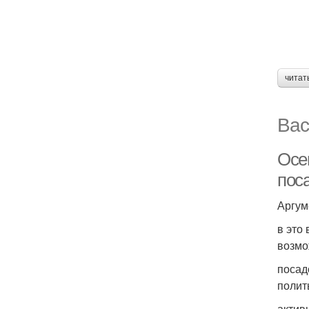
читат
Вас
Осе
пос
Аргум
в это
возмо
посад
полит
актив