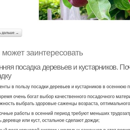
ь дальше →
 может заинтересовать
нняя посадка деревьев и кустарников. П
адку
енты в пользу посадки деревьев и кустарников в осеннюю п
 время очень богат выбор качественного посадочного матер
жность выбрать здоровые саженцы возраста, оптимального 
очные работы в осенний период требуют меньших трудозатр
ь деревце или куст, остальное сделают дожди;
ный рост корневой системы молодых саженцев в этот период