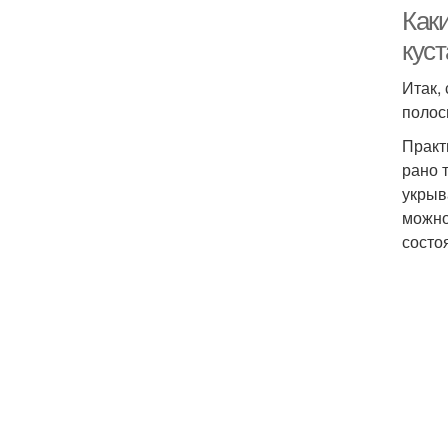
Как
кус
Итак,
поло
Практ
рано 
укрыв
можно
состо