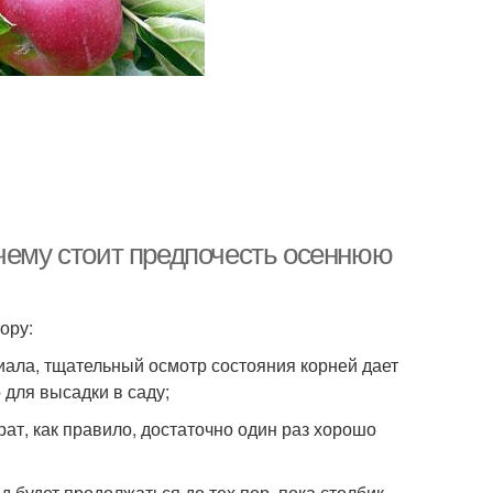
очему стоит предпочесть осеннюю
ору:
иала, тщательный осмотр состояния корней дает
для высадки в саду;
ат, как правило, достаточно один раз хорошо
 будет продолжаться до тех пор, пока столбик