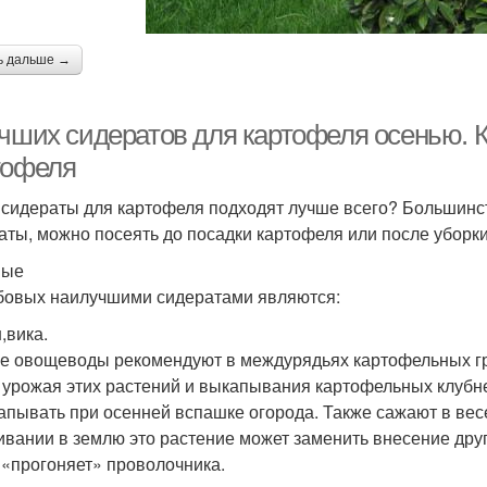
ь дальше →
учших сидератов для картофеля осенью. 
тофеля
 сидераты для картофеля подходят лучше всего? Большинс
аты, можно посеять до посадки картофеля или после уборки
вые
бовых наилучшими сидератами являются:
,вика.
е овощеводы рекомендуют в междурядьях картофельных гр
 урожая этих растений и выкапывания картофельных клубн
апывать при осенней вспашке огорода. Также сажают в ве
ивании в землю это растение может заменить внесение други
 «прогоняет» проволочника.