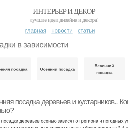
ИНТЕРЬЕР И ДЕКОР
лучшие идеи дизайна и декора!
главная
новости
статьи
адки в зависимости
Весенний
енняя посадка
Осенний посадка
посадка
няя посадка деревьев и кустарников.. Ко
нью?
 посадки деревьев осенью зависят от региона и погодных ус
ется, что оптимальным сроком высадки будет время за 3-4 