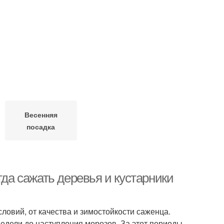
Весенняя
посадка
гда сажать деревья и кустарники
ловий, от качества и зимостойкости саженца.
недели до наступления морозов. За этот периоды