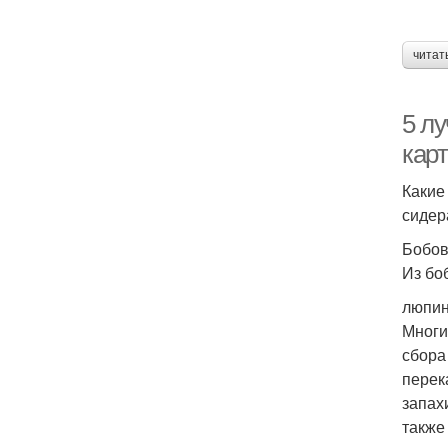
читат
5 л
кар
Какие
сидер
Бобо
Из бо
люпин
Многи
сбора
перек
запах
также