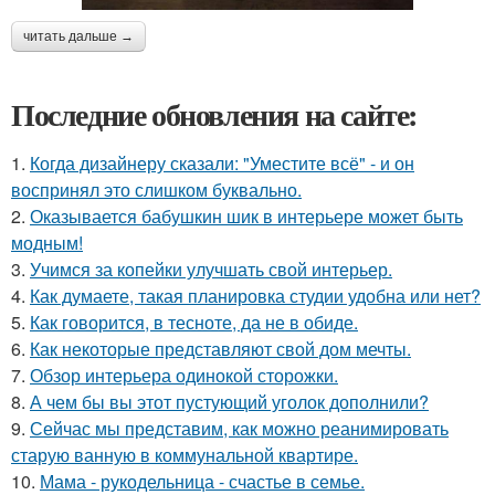
читать дальше →
Последние обновления на сайте:
1.
Когда дизайнеру сказали: "Уместите всё" - и он
воспринял это слишком буквально.
2.
Оказывается бабушкин шик в интерьере может быть
модным!
3.
Учимся за копейки улучшать свой интерьер.
4.
Как думаете, такая планировка студии удобна или нет?
5.
Как говорится, в тесноте, да не в обиде.
6.
Как некоторые представляют свой дом мечты.
7.
Обзор интерьера одинокой сторожки.
8.
А чем бы вы этот пустующий уголок дополнили?
9.
Сейчас мы представим, как можно реанимировать
старую ванную в коммунальной квартире.
10.
Мама - рукодельница - счастье в семье.