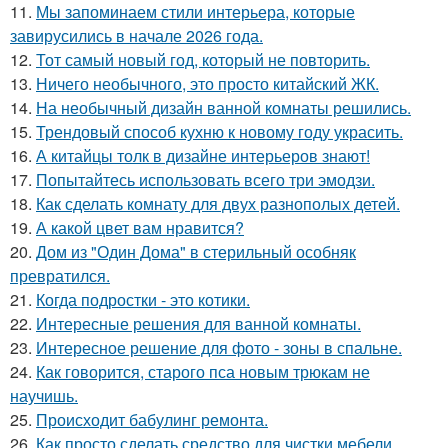
11.
Мы запоминаем стили интерьера, которые
завирусились в начале 2026 года.
12.
Тот самый новый год, который не повторить.
13.
Ничего необычного, это просто китайский ЖК.
14.
На необычный дизайн ванной комнаты решились.
15.
Трендовый способ кухню к новому году украсить.
16.
А китайцы толк в дизайне интерьеров знают!
17.
Попытайтесь использовать всего три эмодзи.
18.
Как сделать комнату для двух разнополых детей.
19.
А какой цвет вам нравится?
20.
Дом из "Один Дома" в стерильный особняк
превратился.
21.
Когда подростки - это котики.
22.
Интересные решения для ванной комнаты.
23.
Интересное решение для фото - зоны в спальне.
24.
Как говорится, старого пса новым трюкам не
научишь.
25.
Происходит бабулинг ремонта.
26.
Как просто сделать средство для чистки мебели.