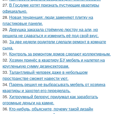
27.
В Госдуме хотят признать пустующие квартиры
официально.
28.
Новая тенденция: люди заменяют плитку на
пластиковые панели.
29.
Девушка заказала стрёмную люстру на али, но
решила не сдаваться и изменить её под свой вкус.
30.
За две недели родители сделали ремонт в комнате
сына.
31.
Контроль за ремонтом домов сделают коллективным.
32.
Хозяин принёс в квартиру БУ мебель и налетел на
кругленькую сумму дезинсекторам.
33.
Талантливый человек даже в небольшом
пространстве сможет навести уют.
34.
Парень решил не выбрасывать мебель от хозяина
квартиры и захотел его переделать.
35.
Хитроумный белорус придумал как заработать
огромные деньги на камне.
36.
Кто-нибудь, объясните, почему такой дизайн