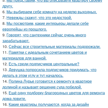
5.
Мы представим, что вы описываете квартиру своему
другу.
6.
Мы выбираем себе комнату на неделю выходных.
7.
Невежды скажут, что это недострой.
8.
Мы посмотрим, какие интерьеры делали себе
европейцы из прошлого.
9.
Говорят, что сантехники сейчас очень много
зарабатывают.
10.
Сейчас все строительные материалы подорожали.
11.
Памятки с идеальным сочетанием цветов и
материалов для ванной.
12.
Есть среди подписчиков центральные?
13.
Девушка попросила подписчиков придумать, что
делать в этом углу и тут началось.
14.
Полина Лурье готовится к ремонту в квартире
долиной и называет решение суда победой.
15.
Ещё одну подборку благородных цветов для ремонта
дома ловите.
16.
Какие квартиры получаются, когда за дизайн