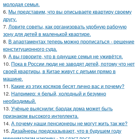
молодая семья.
6.
Мы представим, что вы описываете квартиру своему
другу.
7.
Ловите советы, как организовать удобную рабочую
зону для детей в маленькой квартире.
8.
В апартаментах теперь можно прописаться - решение
конституционного суда.
9.
А вы говорите, что в однушке семья не уживётся.
10.
Пока в России люди не заводят детей, потому что нет
своей квартиры, в Китае живут с детьми прямо в
машине.
11.
Какие из этих косяков бесят лично вас и почему?
12.
Например: я белый, холодный и безумно
необходимый.
13.
Учёные выяснили: бардак дома может быть
признаком высокого интеллекта.
14.
А почему наши пенсионеры не могут жить так же?
15.
Дизайнеры предсказывают, что в будущем году
миннимализм наконец - то сдаст пост.