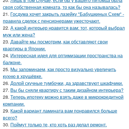
20.
Лишь в том случае, если бы у вашего питомца была
своя собственная комната, то как бы она называлась?
21.
Госдума хочет закрыть лазейку "Бабушкиных Схем" -
правила сделок с пенсионерами ужесточают.
22.
А какой интерьер нравится вам: тот, который выбрал
муж или жена?
23.
Давайте мы посмотрим, как обставляют свои
квартиры в Японии.
24.
Интересная идея для оптимизации пространства на
балконе.
25.
Мы запоминаем, как просто визуально увеличить
кухню в хрущёвке.
26.
Долой скучные тумбочки, да здравствуют шкафчики.
27.
Вы бы сняли квартиру с таким дизайном интерьера?
28.
Теперь ипотеку можно взять даже в микрокредитной
компании.
29.
Какой вариант ламината вам понравился больше
всего?
30.
Поймут только те, кто хоть раз делал ремонт.