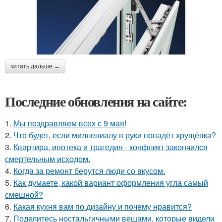
читать дальше →
Последние обновления на сайте:
1.
Мы поздравляем всех с 9 мая!
2.
Что будет, если миллениалу в руки попадёт хрущёвка?
3.
Квартира, ипотека и трагедия - конфликт закончился
смертельным исходом.
4.
Когда за ремонт берутся люди со вкусом.
5.
Как думаете, какой вариант оформления угла самый
смешной?
6.
Какая кухня вам по дизайну и почему нравится?
7.
Поделитесь ностальгичными вещами, которые видели