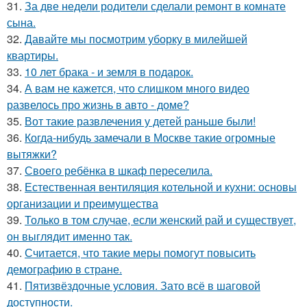
31.
За две недели родители сделали ремонт в комнате
сына.
32.
Давайте мы посмотрим уборку в милейшей
квартиры.
33.
10 лет брака - и земля в подарок.
34.
А вам не кажется, что слишком много видео
развелось про жизнь в авто - доме?
35.
Вот такие развлечения у детей раньше были!
36.
Когда-нибудь замечали в Москве такие огромные
вытяжки?
37.
Своего ребёнка в шкаф переселила.
38.
Естественная вентиляция котельной и кухни: основы
организации и преимущества
39.
Только в том случае, если женский рай и существует,
он выглядит именно так.
40.
Считается, что такие меры помогут повысить
демографию в стране.
41.
Пятизвёздочные условия. Зато всё в шаговой
доступности.