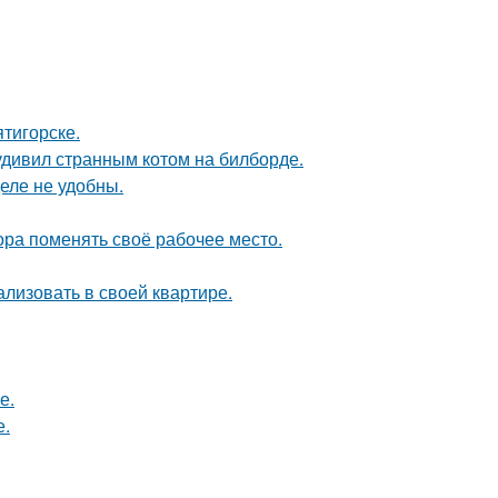
тигорске.
удивил странным котом на билборде.
еле не удобны.
пора поменять своё рабочее место.
лизовать в своей квартире.
е.
е.