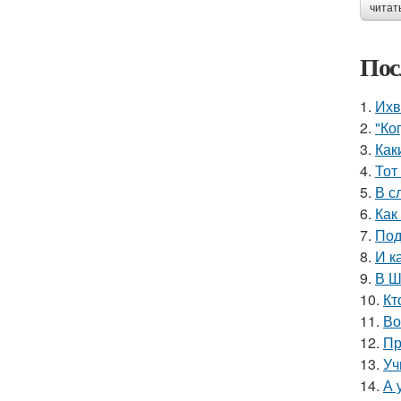
читат
Пос
1.
Ихв
2.
"Ко
3.
Как
4.
Тот
5.
В с
6.
Как
7.
Под
8.
И к
9.
В Ш
10.
Кт
11.
Во
12.
Пр
13.
Уч
14.
А 