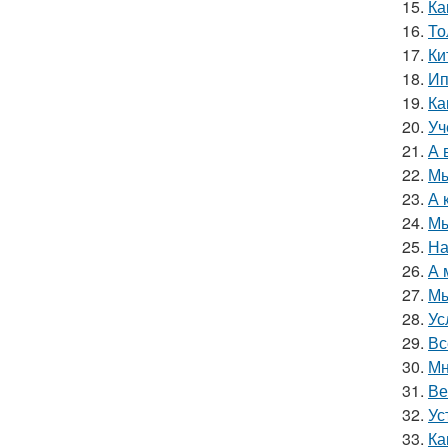
15.
Ка
16.
То
17.
Ки
18.
Ип
19.
Ка
20.
Уч
21.
А 
22.
Мы
23.
А 
24.
Мы
25.
На
26.
А 
27.
Мы
28.
Ус
29.
Вс
30.
Мн
31.
Ве
32.
Ус
33.
Ка