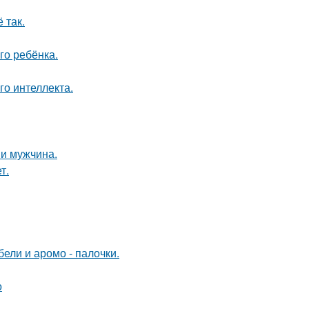
 так.
го ребёнка.
о интеллекта.
и мужчина.
т.
ели и аромо - палочки.
о