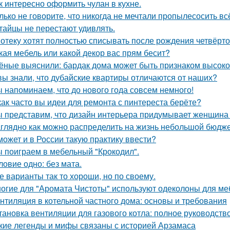
к интересно оформить чулан в кухне.
лько не говорите, что никогда не мечтали пропылесосить всё
тайцы не перестают удивлять.
отеку хотят полностью списывать после рождения четвёрто
кая мебель или какой декор вас прям бесит?
ёные выяснили: бардак дома может быть признаком высоког
вы знали, что дубайские квартиры отличаются от наших?
 напоминаем, что до нового года совсем немного!
как часто вы идеи для ремонта с пинтереста берёте?
 представим, что дизайн интерьера придумывает женщина 
глядно как можно распределить на жизнь небольшой бюдже
может и в России такую практику ввести?
 поиграем в мебельный "Крокодил".
ловие одно: без мата.
е варианты так то хороши, но по своему.
огие для "Аромата Чистоты" используют одеколоны для меб
нтиляция в котельной частного дома: основы и требования
тановка вентиляции для газового котла: полное руководств
кие легенды и мифы связаны с историей Арзамаса