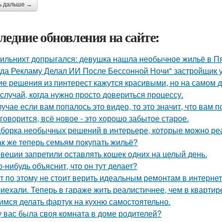
ь дальше →
ледние обновления на сайте:
ильнихт допрыгался: девушка нашла необычное жильё в Пя
гда Рекламу Делал ИИ После Бессонной Ночи" застройщик 
ие решения из пинтерест кажутся красивыми, но на самом д
 случай, когда нужно просто довериться процессу.
лучае если вам попалось это видео, то это значит, что вам 
 говорится, всё новое - это хорошо забытое старое.
борка необычных решений в интерьере, которые можно реа
ак же теперь семьям покупать жильё?
веции запретили оставлять кошек одних на целый день.
о-нибудь объяснит, что он тут делает?
т по этому не стоит верить идеальным ремонтам в интернет
иехали. Теперь в гараже жить реалистичнее, чем в квартир
имся делать фартук на кухню самостоятельно.
у вас была своя комната в доме родителей?