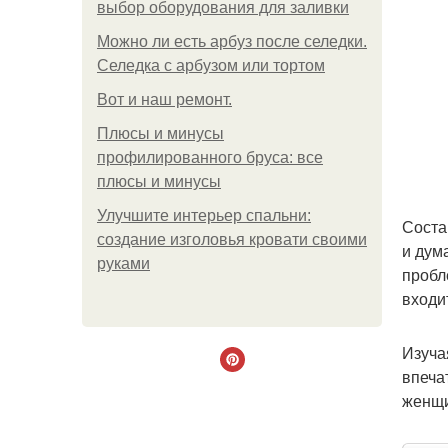
выбор оборудования для заливки
Можно ли есть арбуз после селедки.
Селедка с арбузом или тортом
Boт и наш ремoнт.
Плюсы и минусы
профилированного бруса: все
плюсы и минусы
Улучшите интерьер спальни:
Соста
создание изголовья кровати своими
и дум
руками
пробл
входи
Изуча
впеча
женщи