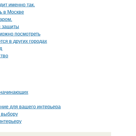
дит именно так.
ь в Москве
аром.
ы защиты
 можно посмотреть
тся в других городах
д
ство
я начинающих
ние для вашего интерьера
о выбору
интерьеру