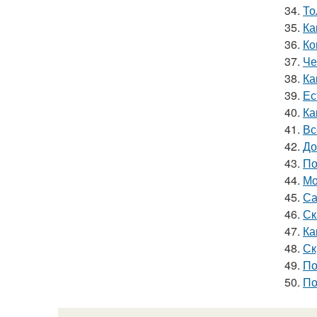
34.
То
35.
Ка
36.
Ко
37.
Че
38.
Ка
39.
Ес
40.
Ка
41.
Вс
42.
До
43.
По
44.
Мо
45.
Са
46.
Ск
47.
Ка
48.
Ск
49.
По
50.
По