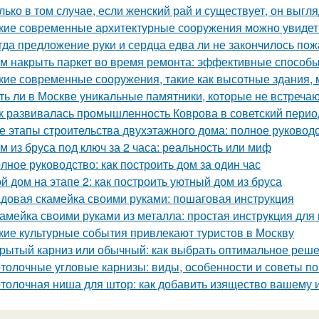
лько в том случае, если женский рай и существует, он выгля
кие современные архитектурные сооружения можно увидет
гда предложение руки и сердца едва ли не закончилось пож
м накрыть паркет во время ремонта: эффективные способ
кие современные сооружения, такие как высотные здания,
ть ли в Москве уникальные памятники, которые не встречаю
к развивалась промышленность Коврова в советский перио
е этапы строительства двухэтажного дома: полное руковод
м из бруса под ключ за 2 часа: реальность или миф
лное руководство: как построить дом за один час
й дом на этапе 2: как построить уютный дом из бруса
довая скамейка своими руками: пошаговая инструкция
амейка своими руками из металла: простая инструкция дл
кие культурные события привлекают туристов в Москву
рытый карниз или обычный: как выбрать оптимальное реше
толочные угловые карнизы: виды, особенности и советы п
толочная ниша для штор: как добавить изящество вашему 