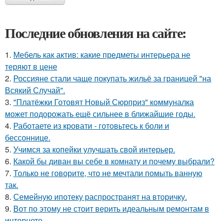
Последние обновления на сайте:
1.
Мебель как актив: какие предметы интерьера не
теряют в цене
2.
Россияне стали чаще покупать жильё за границей "на
Всякий Случай".
3.
"Платёжки Готовят Новый Сюрприз" коммуналка
может подорожать ещё сильнее в ближайшие годы.
4.
Работаете из кровати - готовьтесь к боли и
бессоннице.
5.
Учимся за копейки улучшать свой интерьер.
6.
Какой бы диван вы себе в комнату и почему выбрали?
7.
Только не говорите, что не мечтали помыть ванную
так.
8.
Семейную ипотеку распространят на вторичку.
9.
Вот по этому не стоит верить идеальным ремонтам в
интернете.