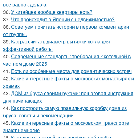
всё равно сделала.
36.
У китайцев вообще квартиры есть?
37.
Что происходит в Японии с недвижимостью?
38.
Советуем почитать истории в первом комментарии
от группы.
39.
Как рассчитать диаметр вытяжки котла для
эффективной работы
40.
Современные стандарты: требования к котельной в
частном доме 2025
41.
Есть ли особенные места для романтических встреч
42.
Какие интересные факты о московских монастырях и
храмах
43.
ДОМ из бруса своими руками: пошаговая инструкция
для начинающих
44.
Как построить самую правильную коробку дома из
бруса: советы и рекомендации
45.
Какие интересные факты о московском транспорте
знают немногие
46.
Как сделать скамейку из профильной трубы: