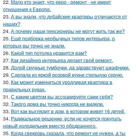
22.
Мало кто знает, что евро - ремонт - не имеет
отношения к Европе.
23.
А вы знали, что дубайские квартиры отличаются от
наших?
24.
А почему наши пенсионеры не могут жить так же?
25.
Ещё подборка необычных типов интерьера, о
которых вы точно не знали.
26.
Какой тип потолка нравится вам?
27.
Как дизайнер интерьера делает свой ремонт.
28.
Долой скучные тумбочки, да здравствуют шкафчики.
29.
Сделала из яркой розовой кухни стильную серую.
30.
Как может измениться уродливая квартира в
правильных руках.
31.
С каким цветом вы ассоциируете сами себя?
32.
Такого дома вы точно никогда не видели.
33.
Вот как выглядит в дом, в котором живет 16 детей.
34.
Радикальное решение, если не хочется покупать
новый холодильник вместо ободранного.
35.
Когда свекровь сказала, что ремонт не нужен, а ты