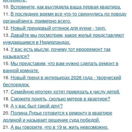
10.
Вспомните, как выглядела ваша первая квартира.
11.
В последнее время все что-то свихнулись по поводу
органайзинга, примерно всего.
12.
Новый трендовый оттенок для кухни - тауп.
13.
Давайте мы посмотрим, какое жильё представляют
нуждающимся в Нидерландах.
14.
У вас есть мысли, почему тот евроремонт так
назывался?
15.
Мы представим, что вам нужно сделать ремонт в
ванной комнате.
16.
Новый тренд в интерьерах 2026 года - творческий
беспорядок.
17.
Семейную ипотеку хотят привязать к числу детей.
18.
Сможете понять, сколько метров в квартире?
19.
А у вас был такой друг?
20.
Полина Лурье готовится к ремонту в квартире
долиной и называет решение суда победой.
21.
А вы говорите, что в 19 м. жить невозможно.