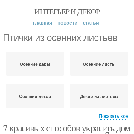
ИНТЕРЬЕР И ДЕКОР
главная
новости
статьи
Птички из осенних листьев
Осенние дары
Осенние листы
Осенний декор
Декор из листьев
Показать все
7 красивых способов украсить дом
Поделки из осенних
Панно из осенних
листьев
листьев