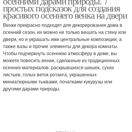
осенними дарами природы. 7
простых подсказок для создания
красивого осеннего венка на двери
Рыбка из осенних
Венки прекрасно подходят для декорирования дома в
Дно из листьев
листьев
осенний сезон, их можно не только вешать на стену или
двери, но и украшать ими центральные композиции, а
также вазы и прочие элементы для декора комнаты.
Чтобы подчеркнуть осеннюю атмосферу в доме, вы
Комната в осеннем
Осенний интерьер
можете повесить венки, сделанные из традиционных
стиле
осенних материалов: раскрывшихся шишек, сухих
листьев, голых веток ротанга, украшенных
миниатюрными тыквами, початками кукурузы или
другими дарами природы.
Осенний оформление
Окна в осенних мотивах
Осенний листопад
Осенний букет