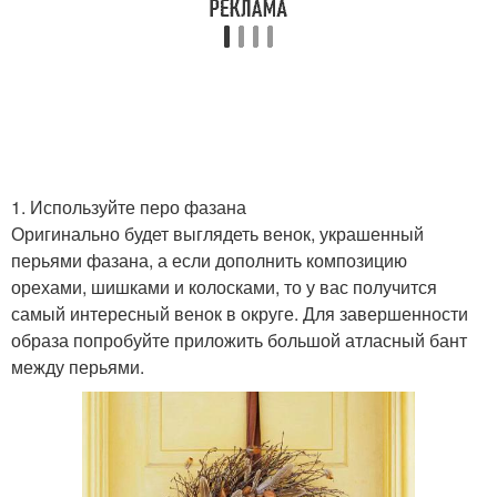
Осенний веночек
Осенний подсвечник
Осенние оттенки
Осенняя обстановка
1. Используйте перо фазана
Оригинально будет выглядеть венок, украшенный
перьями фазана, а если дополнить композицию
орехами, шишками и колосками, то у вас получится
самый интересный венок в округе. Для завершенности
Осенние идеи
Стол в осеннем стиле
образа попробуйте приложить большой атласный бант
между перьями.
Осенняя сервировка