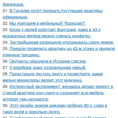
близнецов.
21.
В Госдуме хотят признать пустующие квартиры
официально.
22.
Мы поиграем в мебельный "Крокодил".
23.
Когда у людей работает фантазия, даже в 43-х
квадратных метров можно сделать конфетку.
24.
Застройщикам разрешили откладывать сдачу домов.
25.
Пришли проверить квартиру на 42-м этаже и увидели
длинные трещины.
26.
Окупанты обалдели в Испании совсем.
27.
У корейцев даже холодильники умный.
28.
Перестаньте листать ленту и посмотрите, какие
милые миниатюры делает этот мужчина.
29.
Интересный эксперимент: женщина делает ремонт в
старой квартире под сдачу и сохраняет всю мебель,
которая там находится.
30.
Этот дизайн знаком каждому ребёнку 90 х. сами в
таких жили и довольно долго.
31.
Такой сказочный стиль часто называют Рустиком.