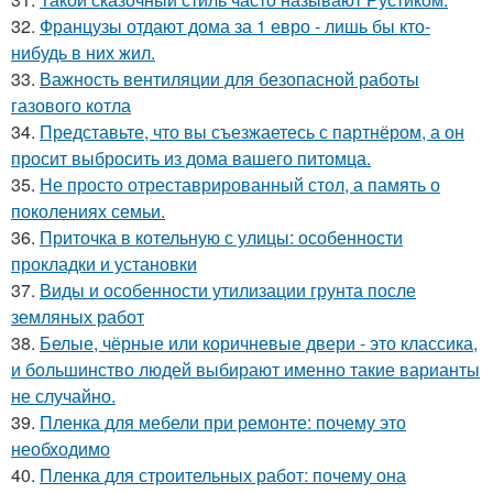
32.
Французы отдают дома за 1 евро - лишь бы кто-
нибудь в них жил.
33.
Важность вентиляции для безопасной работы
газового котла
34.
Представьте, что вы съезжаетесь с партнёром, а он
просит выбросить из дома вашего питомца.
35.
Не просто отреставрированный стол, а память о
поколениях семьи.
36.
Приточка в котельную с улицы: особенности
прокладки и установки
37.
Виды и особенности утилизации грунта после
земляных работ
38.
Белые, чёрные или коричневые двери - это классика,
и большинство людей выбирают именно такие варианты
не случайно.
39.
Пленка для мебели при ремонте: почему это
необходимо
40.
Пленка для строительных работ: почему она