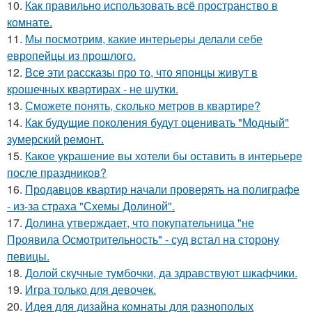
10.
Как правильно использовать всё пространство в
комнате.
11.
Мы посмотрим, какие интерьеры делали себе
европейцы из прошлого.
12.
Все эти рассказы про то, что японцы живут в
крошечных квартирах - не шутки.
13.
Сможете понять, сколько метров в квартире?
14.
Как будущие поколения будут оценивать "Модный"
зумерский ремонт.
15.
Какое украшение вы хотели бы оставить в интерьере
после праздников?
16.
Продавцов квартир начали проверять на полиграфе
- из-за страха "Схемы Долиной".
17.
Долина утверждает, что покупательница "не
Проявила Осмотрительность" - суд встал на сторону
певицы.
18.
Долой скучные тумбочки, да здравствуют шкафчики.
19.
Игра только для девочек.
20.
Идея для дизайна комнаты для разнополых