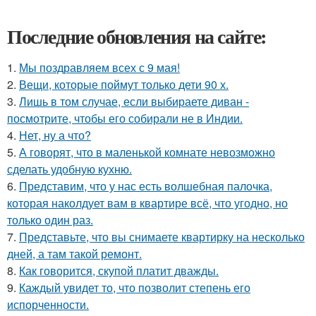
Последние обновления на сайте:
1.
Мы поздравляем всех с 9 мая!
2.
Вещи, которые поймут только дети 90 х.
3.
Лишь в том случае, если выбираете диван -
посмотрите, чтобы его собирали не в Индии.
4.
Нет, ну а что?
5.
А говорят, что в маленькой комнате невозможно
сделать удобную кухню.
6.
Представим, что у нас есть волшебная палочка,
которая наколдует вам в квартире всё, что угодно, но
только один раз.
7.
Представьте, что вы снимаете квартирку на несколько
дней, а там такой ремонт.
8.
Как говорится, скупой платит дважды.
9.
Каждый увидет то, что позволит степень его
испорченности.