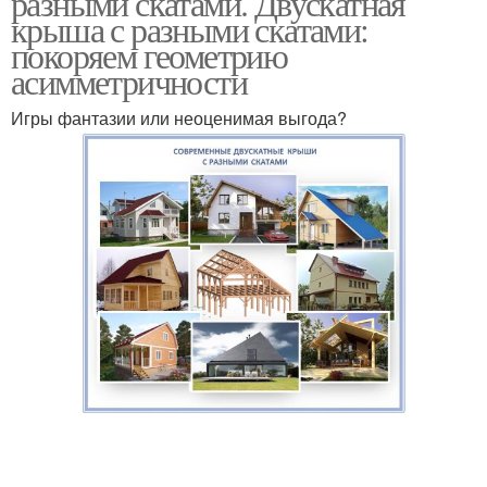
разными скатами. Двускатная
крыша с разными скатами:
покоряем геометрию
асимметричности
Конструкции с разными
Крыша с разной длиной
скатами
Игры фантазии или неоценимая выгода?