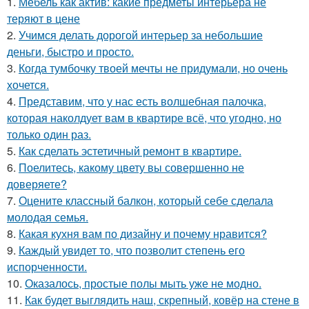
1.
Мебель как актив: какие предметы интерьера не
теряют в цене
2.
Учимся делать дорогой интерьер за небольшие
деньги, быстро и просто.
3.
Когда тумбочку твоей мечты не придумали, но очень
хочется.
4.
Представим, что у нас есть волшебная палочка,
которая наколдует вам в квартире всё, что угодно, но
только один раз.
5.
Как сделать эстетичный ремонт в квартире.
6.
Поелитесь, какому цвету вы совершенно не
доверяете?
7.
Оцените классный балкон, который себе сделала
молодая семья.
8.
Какая кухня вам по дизайну и почему нравится?
9.
Каждый увидет то, что позволит степень его
испорченности.
10.
Оказалось, простые полы мыть уже не модно.
11.
Как будет выглядить наш, скрепный, ковёр на стене в