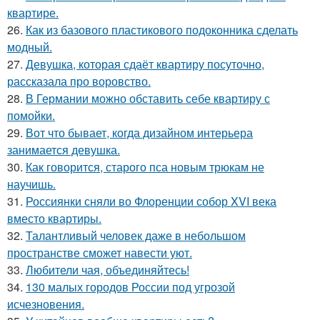
квартире.
26.
Как из базового пластикового подоконника сделать
модный.
27.
Девушка, которая сдаёт квартиру посуточно,
рассказала про воровство.
28.
В Германии можно обставить себе квартиру с
помойки.
29.
Вот что бывает, когда дизайном интерьера
занимается девушка.
30.
Как говорится, старого пса новым трюкам не
научишь.
31.
Россиянки сняли во Флоренции собор XVI века
вместо квартиры.
32.
Талантливый человек даже в небольшом
пространстве сможет навести уют.
33.
Любители чая, объединяйтесь!
34.
130 малых городов России под угрозой
исчезновения.