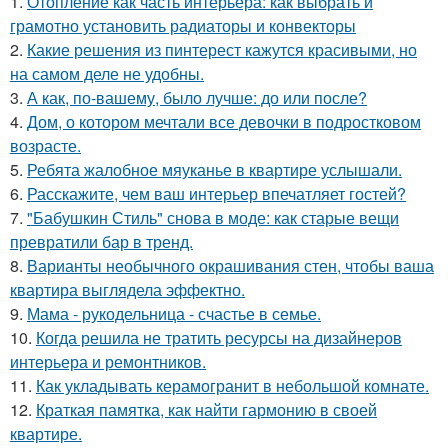
1.
Отопление как часть интерьера: как выбрать и
грамотно установить радиаторы и конвекторы
2.
Какие решения из пинтерест кажутся красивыми, но
на самом деле не удобны.
3.
А как, по-вашему, было лучше: до или после?
4.
Дом, о котором мечтали все девочки в подростковом
возрасте.
5.
Ребята жалобное мяуканье в квартире услышали.
6.
Расскажите, чем ваш интерьер впечатляет гостей?
7.
"Бабушкин Стиль" снова в моде: как старые вещи
превратили бар в тренд.
8.
Варианты необычного окрашивания стен, чтобы ваша
квартира выглядела эффектно.
9.
Мама - рукодельница - счастье в семье.
10.
Когда решила не тратить ресурсы на дизайнеров
интерьера и ремонтников.
11.
Как укладывать керамогранит в небольшой комнате.
12.
Краткая памятка, как найти гармонию в своей
квартире.