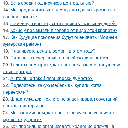
13.
Есть среди подписчиков центральные?
14.
Мы представим, что вам нужно сделать ремонт в
ванной комнате.
15.
Семейную ипотеку хотят привязать к числу детей.
16.
Какие у вас мысли в голове от вида этой кровати?
17.
Как будущие поколения будут оценивать "Модный"
зумерский ремонт.
18.
Планируете делать ремонт в этом году?
19.
Парень за вечер ремонт своей кухни освежил.
20.
Только посмотрите, как цвет пола меняет ощущения
от интерьера.
21.
А что вы о такой планировки думаете?
22.
Поделитесь, какую мебель вы купили когда
переехали?
23.
Шпаргалка для тех, кто не знает правил сочетаний
цветов в интерьере.
24.
Мы запоминаем, как просто визуально увеличить
кухню в хрущёвке.
25.
Как правильно организовать хранение одежды в