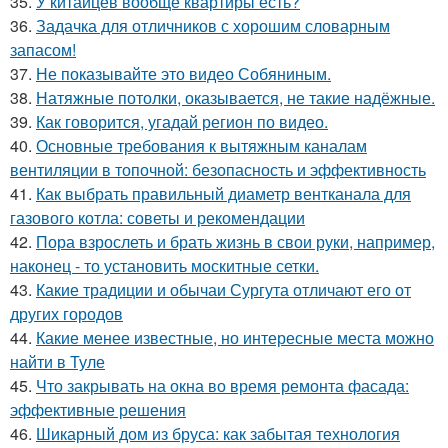
35.
У китайцев вообще квартиры есть?
36.
Задачка для отличников с хорошим словарным
запасом!
37.
Не показывайте это видео Собяниным.
38.
Натяжные потолки, оказывается, не такие надёжные.
39.
Как говорится, угадай регион по видео.
40.
Основные требования к вытяжным каналам
вентиляции в топочной: безопасность и эффективность
41.
Как выбрать правильный диаметр вентканала для
газового котла: советы и рекомендации
42.
Пора взрослеть и брать жизнь в свои руки, например,
наконец - то установить москитные сетки.
43.
Какие традиции и обычаи Сургута отличают его от
других городов
44.
Какие менее известные, но интересные места можно
найти в Туле
45.
Что закрывать на окна во время ремонта фасада:
эффективные решения
46.
Шикарный дом из бруса: как забытая технология