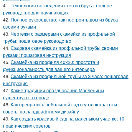
41.
Технология возведения стен из бруса: полное
руководство для начинающих
42.
Полное руководство: как построить дом из бруса
своими руками
43.
Чертежи с размерами скамейки из профильной
трубы: пошаговое руководство
44.
Садовая скамейка из профильной трубы своими
руками: пошаговая инструкция
45.
Скамейка из профиля 40х20: простота и
функциональность для вашего интерьера
46.
Скамейка из профильной трубы за 3 часа: пошаговая
инструкция
47.
Какие традиции празднования Масленицы
существуют в городе
48.
Как превратить небольшой сад в уголок красоты:
советы по ландшафтному дизайну
49.
Как создать красивый сад на маленьком участке: 10
практических советов