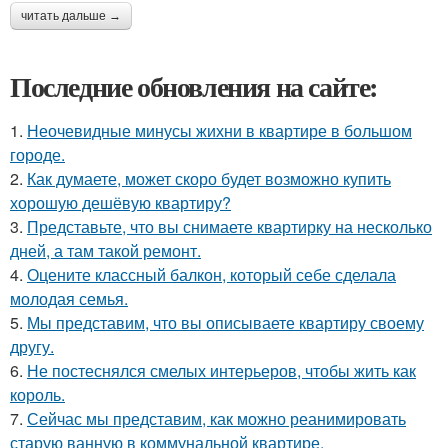
читать дальше →
Последние обновления на сайте:
1.
Неочевидные минусы жихни в квартире в большом
городе.
2.
Как думаете, может скоро будет возможно купить
хорошую дешёвую квартиру?
3.
Представьте, что вы снимаете квартирку на несколько
дней, а там такой ремонт.
4.
Оцените классный балкон, который себе сделала
молодая семья.
5.
Мы представим, что вы описываете квартиру своему
другу.
6.
Не постеснялся смелых интерьеров, чтобы жить как
король.
7.
Сейчас мы представим, как можно реанимировать
старую ванную в коммунальной квартире.