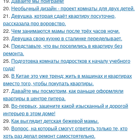
19.
Давайте мы поиграем!
20.
Необычный дизайн - проект комнаты для двух детей.
21.
Девушка, которая сдаёт квартиру посуточно,
рассказала про воровство.
22.
Чем занимаются мамы после трёх часов ночи.
23.
Девушка свою кухню в сталинке переделывает.
24.
Представьте, что вы поселились в квартиру без
ремонта.
25.
Подготовка комнаты подростков к началу учебного
года!
26.
В Китае это уже тренд: жить в машинах и квартирах
вместо того, чтобы покупать квартиры.
27.
Давайте мы посмотрим, как раньше оформляли
квартиры в центре питера.
28.
Во-первых, зацените какой изысканный и дорогой
интерьер в этом доме!
29.
Как выглядит детская бежевой мамы.
30.
Вопрос, на который смогут ответить только те, кто
хоть раз делал ремонт самостоятельно.