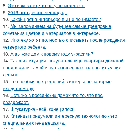
8.
Это вам за то, что богу не молитесь.
9.
2016 был десять лет надад.
10.
Какой цвет в интерьере вы не понимаете?
11.
Мы запоминаем на будущее самые трендовые
сочетания цветов и материалов в интерьере.
12.
Ипотеку хотят полностью списывать после рождения
четвёртого ребёнка.
13.
А вы уже дом к новому году украсили?
14.
Такова ситуация: покупательнице квартиры долиной
предложили самой искать мошенников и просить у них
деньги.
15.
Топ необычных решений в интерьере, которые
входят в моду.
16.
Есть же в российских домах что-то, что вас
раздражает.
17.
Штукатурка - всё, конец эпохи.
18.
Китайцы придумали интересную технологию - это
специальная стена вешалка.