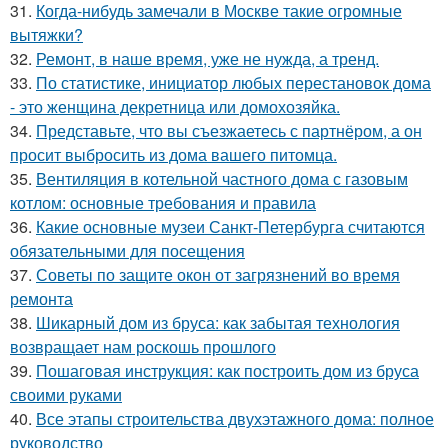
31.
Когда-нибудь замечали в Москве такие огромные
вытяжки?
32.
Ремонт, в наше время, уже не нужда, а тренд.
33.
По статистике, инициатор любых перестановок дома
- это женщина декретница или домохозяйка.
34.
Представьте, что вы съезжаетесь с партнёром, а он
просит выбросить из дома вашего питомца.
35.
Вентиляция в котельной частного дома с газовым
котлом: основные требования и правила
36.
Какие основные музеи Санкт-Петербурга считаются
обязательными для посещения
37.
Советы по защите окон от загрязнений во время
ремонта
38.
Шикарный дом из бруса: как забытая технология
возвращает нам роскошь прошлого
39.
Пошаговая инструкция: как построить дом из бруса
своими руками
40.
Все этапы строительства двухэтажного дома: полное
руководство