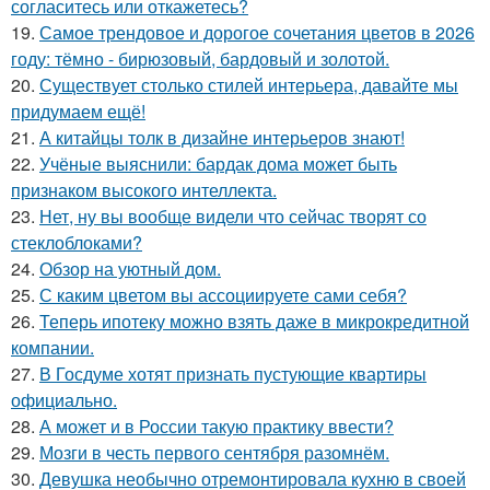
согласитесь или откажетесь?
19.
Самое трендовое и дорогое сочетания цветов в 2026
году: тёмно - бирюзовый, бардовый и золотой.
20.
Существует столько стилей интерьера, давайте мы
придумаем ещё!
21.
А китайцы толк в дизайне интерьеров знают!
22.
Учёные выяснили: бардак дома может быть
признаком высокого интеллекта.
23.
Нет, ну вы вообще видели что сейчас творят со
стеклоблоками?
24.
Обзор на уютный дом.
25.
С каким цветом вы ассоциируете сами себя?
26.
Теперь ипотеку можно взять даже в микрокредитной
компании.
27.
В Госдуме хотят признать пустующие квартиры
официально.
28.
А может и в России такую практику ввести?
29.
Мозги в честь первого сентября разомнём.
30.
Девушка необычно отремонтировала кухню в своей