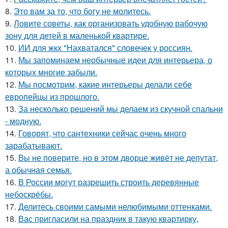
8.
Это вам за то, что богу не молитесь.
9.
Ловите советы, как организовать удобную рабочую
зону для детей в маленькой квартире.
10.
ИИ для жкх "Нахватался" словечек у россиян.
11.
Мы запоминаем необычные идеи для интерьера, о
которых многие забыли.
12.
Мы посмотрим, какие интерьеры делали себе
европейцы из прошлого.
13.
За несколько решений мы делаем из скучной спальни
- модную.
14.
Говорят, что сантехники сейчас очень много
зарабатывают.
15.
Вы не поверите, но в этом дворце живёт не депутат,
а обычная семья.
16.
В России могут разрешить строить деревянные
небоскрёбы.
17.
Делитесь своими самыми нелюбимыми оттенками.
18.
Вас пригласили на праздник в такую квартирку,