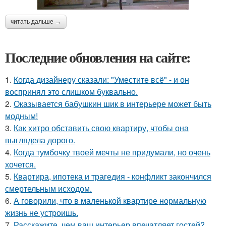
читать дальше →
Последние обновления на сайте:
1.
Когда дизайнеру сказали: "Уместите всё" - и он
воспринял это слишком буквально.
2.
Оказывается бабушкин шик в интерьере может быть
модным!
3.
Как хитро обставить свою квартиру, чтобы она
выглядела дорого.
4.
Когда тумбочку твоей мечты не придумали, но очень
хочется.
5.
Квартира, ипотека и трагедия - конфликт закончился
смертельным исходом.
6.
А говорили, что в маленькой квартире нормальную
жизнь не устроишь.
7.
Расскажите, чем ваш интерьер впечатляет гостей?