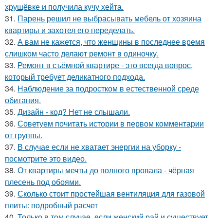
хрущёвке и получила кучу хейта.
31.
Парень решил не выбрасывать мебель от хозяина
квартиры и захотел его переделать.
32.
А вам не кажется, что женщины в последнее время
слишком часто делают ремонт в одиночку.
33.
Ремонт в съёмной квартире - это всегда вопрос,
который требует деликатного подхода.
34.
Наблюдение за подростком в естественной среде
обитания.
35.
Дизайн - код? Нет не слышали.
36.
Советуем почитать истории в первом комментарии
от группы.
37.
В случае если не хватает энергии на уборку -
посмотрите это видео.
38.
От квартиры мечты до полного провала - чёрная
плесень под обоями.
39.
Сколько стоит простейшая вентиляция для газовой
плиты: подробный расчет
40.
Только в том случае, если женский рай и существует,