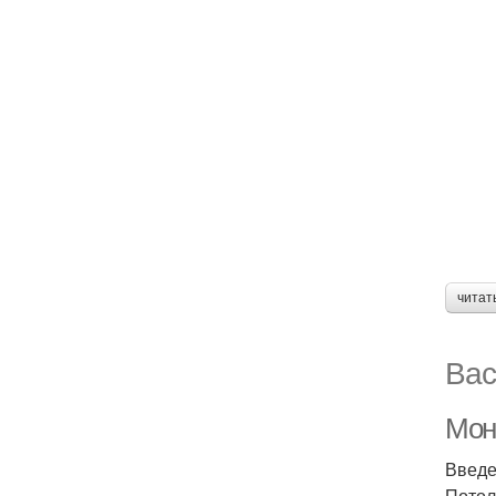
читат
Вас
Мон
Введ
Потол