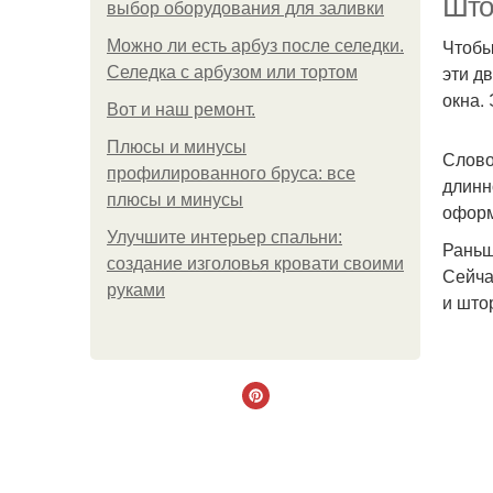
Што
выбор оборудования для заливки
Чтобы
Можно ли есть арбуз после селедки.
эти д
Селедка с арбузом или тортом
окна.
Boт и наш ремoнт.
Плюсы и минусы
Слово
профилированного бруса: все
длинн
плюсы и минусы
оформ
Улучшите интерьер спальни:
Раньш
создание изголовья кровати своими
Сейча
руками
и што