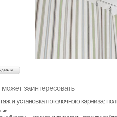
ь дальше →
 может заинтересовать
таж и установка потолочного карниза: по
ение
очный карниз — это неотъемлемая часть интерьера любого 