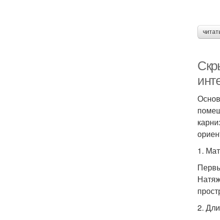
читат
Скр
инт
Основ
помещ
карни
ориен
1. Ма
Первы
Натяж
прост
2. Дл