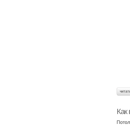
читат
Как
Потол