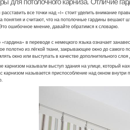
ры для потолочного карниза. Отличие гар
 расставить все точки над «i» стоит уделить внимание пра
ва понятия и считают, что на потолочные гардины вешают 
 Это ошибочное мнение, давайте обратимся к словарю.
 «гардина» в переводе с немецкого языка означает занавес
ое полотно из лёгкой ткани, закрывающее окно до самого п
лять окно или выступать в качестве дополнительного слоя 
е карнизом называли выступ здания на улице, который нах
с карнизом называется приспособление над окном внутри 
р.