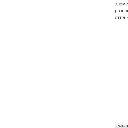
элеме
разно
оттен
читат