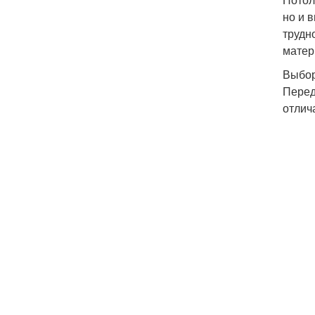
но и 
трудн
матер
Выбор
Перед
отлич