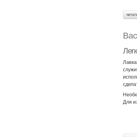
читат
Вас
Легк
Лавка
служи
испол
сдела
Необх
Для и