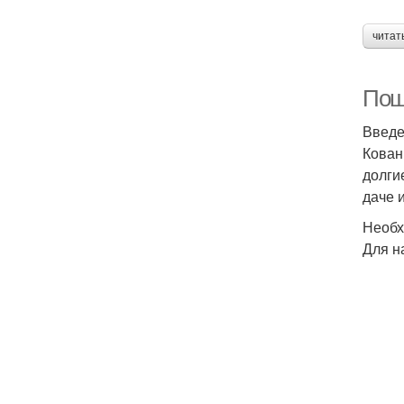
читат
Пош
Введ
Кован
долги
даче 
Необх
Для н