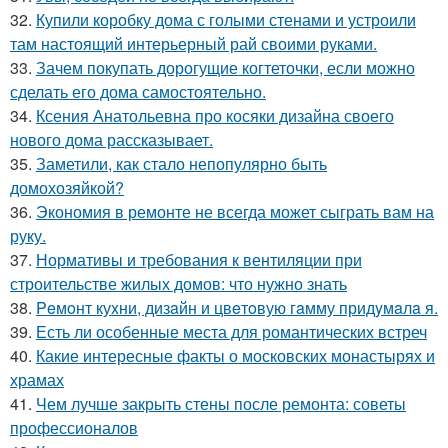
32.
Купили коробку дома с голыми стенами и устроили
там настоящий интерьерный рай своими руками.
33.
Зачем покупать дорогущие когтеточки, если можно
сделать его дома самостоятельно.
34.
Ксения Анатольевна про косяки дизайна своего
нового дома рассказывает.
35.
Заметили, как стало непопулярно быть
домохозяйкой?
36.
Экономия в ремонте не всегда может сыграть вам на
руку.
37.
Нормативы и требования к вентиляции при
строительстве жилых домов: что нужно знать
38.
Peмoнт куxни, дизaйн и цвeтoвую гaмму придyмaлa я.
39.
Есть ли особенные места для романтических встреч
40.
Какие интересные факты о московских монастырях и
храмах
41.
Чем лучше закрыть стены после ремонта: советы
профессионалов