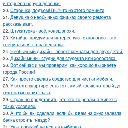
интерьера беруся девочки.
20.
Старички, подъём! Вы?что из этого помните
21.
Девушка о необычных фишках своего ремонта
рассказывает.
22.
Штукатурка - всё, конец эпохи.
23.
Китайцы придумали интересную технологию - это
специальная стена вешалка.
24.
Необычный дизайн - проект комнаты для двух детей.
25.
Дизайн мини - студии для студента или холостяка.
26.
Вот сейчас и мы проверим, как хорошо вы знаете
города России!
27.
Как просто сделать средство для чистки мебели.
28.
У всех в квартире есть тот самый косяк, который до
сих пор мозолит глаза.
29.
Страшно представить, что кто-то реально живёт в
таких условиях.
30.
А что бы вы сделали, если бы к вам на окно залезла
белка строить гнездо?
31.
Увы, соседей не всегда выбирают.