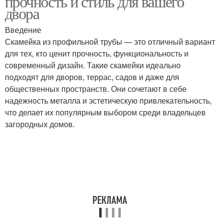
прочность и стиль для вашего
двора
Введение
Скамейка из профильной трубы — это отличный вариант
Советы по посадке
Советы по освещению
для тех, кто ценит прочность, функциональность и
современный дизайн. Такие скамейки идеально
подходят для дворов, террас, садов и даже для
общественных пространств. Они сочетают в себе
Практические советы
Тенденции в дизайне
надежность металла и эстетическую привлекательность,
что делает их популярным выбором среди владельцев
загородных домов.
Экологичность в
Идеи для дизайна
дизайне
Важные советы