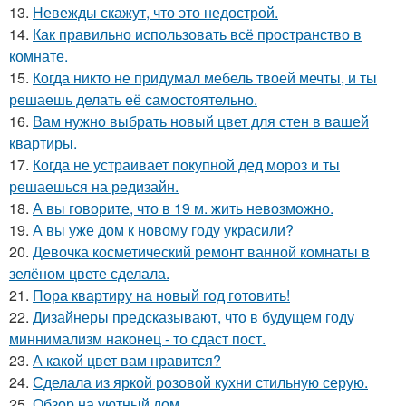
13.
Невежды скажут, что это недострой.
14.
Как правильно использовать всё пространство в
комнате.
15.
Когда никто не придумал мебель твоей мечты, и ты
решаешь делать её самостоятельно.
16.
Вам нужно выбрать новый цвет для стен в вашей
квартиры.
17.
Когда не устраивает покупной дед мороз и ты
решаешься на редизайн.
18.
А вы говорите, что в 19 м. жить невозможно.
19.
А вы уже дом к новому году украсили?
20.
Девочка косметический ремонт ванной комнаты в
зелёном цвете сделала.
21.
Пора квартиру на новый год готовить!
22.
Дизайнеры предсказывают, что в будущем году
миннимализм наконец - то сдаст пост.
23.
А какой цвет вам нравится?
24.
Сделала из яркой розовой кухни стильную серую.
25.
Обзор на уютный дом.