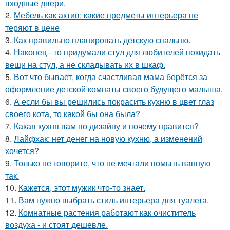
входные двери.
2.
Мебель как актив: какие предметы интерьера не
теряют в цене
3.
Как правильно планировать детскую спальню.
4.
Наконец - то придумали стул для любителей покидать
вещи на стул, а не складывать их в шкаф.
5.
Вот что бывает, когда счастливая мама берётся за
оформление детской комнаты своего будущего малыша.
6.
А если бы вы решились покрасить кухню в цвет глаз
своего кота, то какой бы она была?
7.
Какая кухня вам по дизайну и почему нравится?
8.
Лайфхак: нет денег на новую кухню, а изменений
хочется?
9.
Только не говорите, что не мечтали помыть ванную
так.
10.
Кажется, этот мужик что-то знает.
11.
Вам нужно выбрать стиль интерьера для туалета.
12.
Комнатные растения работают как очиститель
воздуха - и стоят дешевле.