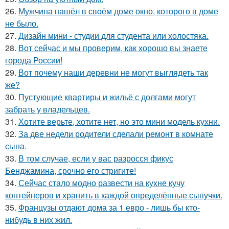
26.
Мужчина нашёл в своём доме окно, которого в доме
не было.
27.
Дизайн мини - студии для студента или холостяка.
28.
Вот сейчас и мы проверим, как хорошо вы знаете
города России!
29.
Вот почему наши деревни не могут выглядеть так
же?
30.
Пустующие квартиры и жильё с долгами могут
забрать у владельцев.
31.
Хотите верьте, хотите нет, но это мини модель кухни.
32.
За две недели родители сделали ремонт в комнате
сына.
33.
В том случае, если у вас разросся фикус
Бенджамина, срочно его стригите!
34.
Сейчас стало модно развести на кухне кучу
контейнеров и хранить в каждой определённые сыпучки.
35.
Французы отдают дома за 1 евро - лишь бы кто-
нибудь в них жил.