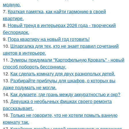
модную.
7.
Краткая памятка, как найти гармонию в своей
квартире.
8.
Новый тренд в интерьерах 2026 года - творческий
беспорядок.
9.
Пора квартиру на новый год готовить!
10.
Шпаргалка для тех, кто не знает правил сочетаний
цветов в интерьере.
11.
Зумеры придумали "Картофельную Кровать" - новый
способ побороть бессонницу.
12.
Как сделать комнату для двух разнополых детей.
13.
Разбирайте приблуды для шкафов, о которых вы
даже подумать не могли.
14.
Как думаете, где грань между аккуратностью и окр?
15.
Девушка о необычных фишках своего ремонта
рассказывает.
16.
Только не говорите, что не хотели помыть ванную
комнату так.
17.
Китайские дизайны своей компактностью поражают.