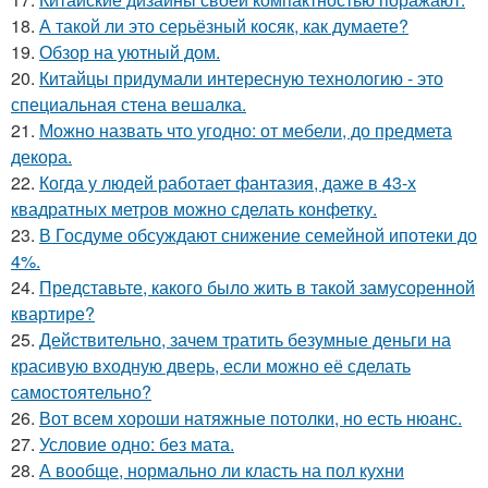
18.
А такой ли это серьёзный косяк, как думаете?
19.
Обзор на уютный дом.
20.
Китайцы придумали интересную технологию - это
специальная стена вешалка.
21.
Можно назвать что угодно: от мебели, до предмета
декора.
22.
Когда у людей работает фантазия, даже в 43-х
квадратных метров можно сделать конфетку.
23.
В Госдуме обсуждают снижение семейной ипотеки до
4%.
24.
Представьте, какого было жить в такой замусоренной
квартире?
25.
Действительно, зачем тратить безумные деньги на
красивую входную дверь, если можно её сделать
самостоятельно?
26.
Вот всем хороши натяжные потолки, но есть нюанс.
27.
Условие одно: без мата.
28.
А вообще, нормально ли класть на пол кухни