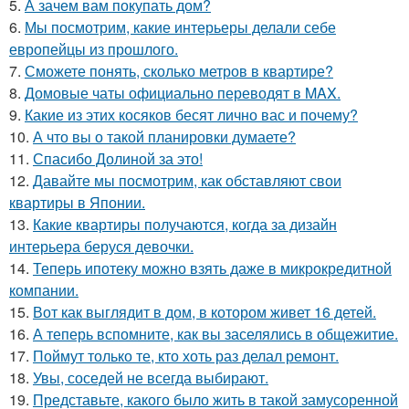
5.
А зачем вам покупать дом?
6.
Мы посмотрим, какие интерьеры делали себе
европейцы из прошлого.
7.
Сможете понять, сколько метров в квартире?
8.
Домовые чаты официально переводят в MAX.
9.
Какие из этих косяков бесят лично вас и почему?
10.
А что вы о такой планировки думаете?
11.
Спасибо Долиной за это!
12.
Давайте мы посмотрим, как обставляют свои
квартиры в Японии.
13.
Какие квартиры получаются, когда за дизайн
интерьера беруся девочки.
14.
Теперь ипотеку можно взять даже в микрокредитной
компании.
15.
Вот как выглядит в дом, в котором живет 16 детей.
16.
А теперь вспомните, как вы заселялись в общежитие.
17.
Поймут только те, кто хоть раз делал ремонт.
18.
Увы, соседей не всегда выбирают.
19.
Представьте, какого было жить в такой замусоренной