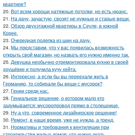
квартире?
20.
Вот всем хороши натяжные потолки, но есть нюанс.
21.
На дачу, зачастую, свозят не нужные и старые вещи.
22.
Обзор двухэтажной квартиры в Сеуле, в южной
Корее.
23.
Очередная поделка из шин на дачу.
24.
Мы представим, что у вас появилась возможность
открыть свой магазин, но назвать его нужно именно так.
25.
Девушка необычно отремонтировала кухню в своей
хрущёвке и получила кучу хейта.
26.
Интересно, а если бы вы переехали жить в
Германию, то собирали бы вещи с мусорок?
27.
Гении среди нас.
28.
Гениальное решение, о котором мало кто
задумывается: мусоропровод прямо в столешнице.
29.
Ну а что, современное дизайнерское решение!
30.
Ремонт, в наше время, уже не нужда, а тренд.
31.
Нормативы и требования к вентиляции при
строительстве жилых домов: что нужно знать