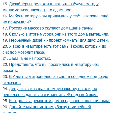
15.
Дизайнеры предсказывают, что в будущем году
миннимализм наконец - то сдаст пост.
16.
Мебель, которую вы придумали у себя в голове, ещё
не придумали?
17.
Россияне массово скупают домашние сауны.
18.
Сколько в итоге мусора они из этого дома вытащили.
19.
Необычный дизайн - проект комнаты для двух детей.
20.
У всех в квартире есть тот самый косяк, который до
сих пор мозолит глаза.
21.
Задача не из простых.
22.
Представьте, что вы поселились в квартиру без
ремонта.
23.
В Алматы микроволновка свет в соседнем подъезде
включает.
24.
Девушка заказала стрёмную люстру на али, но
решила не сдаваться и изменить её под свой вкус.
25.
Контроль за ремонтом домов сделают коллективным.
26.
Давайте мы посмотрим уборку в милейшей
квартиры.