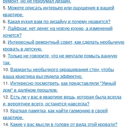
ремонт, но не придумал дизайн.
5.
Можете описать интерьер или ощущения в вашей
квартире.
6.
Какая кухня вам по дизайну и почему нравится?
7.
Лайфхак: нет денег на новую кухню, а изменений
хочется?
8.
Интересный ремонтный совет, как сделать необычную
кровать в детскую.
9.
Только не говорите, что не мечтали помыть ванную
так.
10.
Варианты необычного окрашивания стен, чтобы
ваша квартира выглядела эффектно.
11.
Интересно посмотреть, как представляли "Умный
дом" в далёком прошлом.
12.
Есть ли у вас в квартире вещь, которая была всегда
и, вероятнее всего, останется навсегда?
13.
Краткая памятка, как найти гармонию в своей
квартире.
14.
Какие у вас мысли в голове от вида этой кровати?