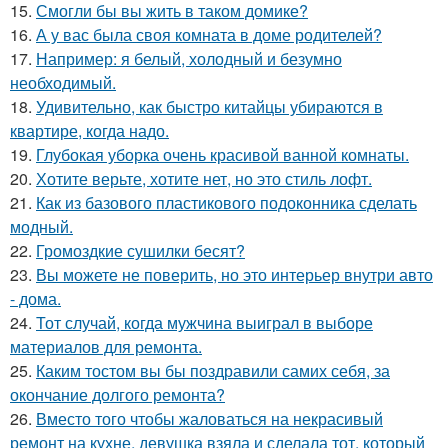
15.
Смогли бы вы жить в таком домике?
16.
А у вас была своя комната в доме родителей?
17.
Например: я белый, холодный и безумно
необходимый.
18.
Удивительно, как быстро китайцы убираются в
квартире, когда надо.
19.
Глубокая уборка очень красивой ванной комнаты.
20.
Хотите верьте, хотите нет, но это стиль лофт.
21.
Как из базового пластикового подоконника сделать
модный.
22.
Громоздкие сушилки бесят?
23.
Вы можете не поверить, но это интерьер внутри авто
- дома.
24.
Тот случай, когда мужчина выиграл в выборе
материалов для ремонта.
25.
Каким тостом вы бы поздравили самих себя, за
окончание долгого ремонта?
26.
Вместо того чтобы жаловаться на некрасивый
ремонт на кухне, девушка взяла и сделала тот, который