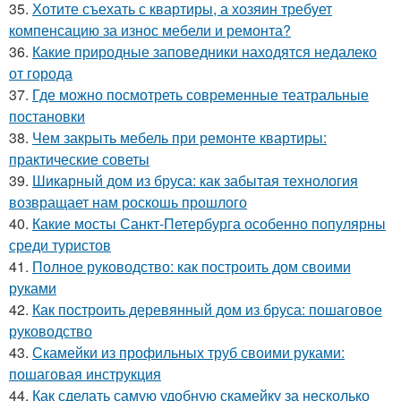
35.
Хотите съехать с квартиры, а хозяин требует
компенсацию за износ мебели и ремонта?
36.
Какие природные заповедники находятся недалеко
от города
37.
Где можно посмотреть современные театральные
постановки
38.
Чем закрыть мебель при ремонте квартиры:
практические советы
39.
Шикарный дом из бруса: как забытая технология
возвращает нам роскошь прошлого
40.
Какие мосты Санкт-Петербурга особенно популярны
среди туристов
41.
Полное руководство: как построить дом своими
руками
42.
Как построить деревянный дом из бруса: пошаговое
руководство
43.
Скамейки из профильных труб своими руками:
пошаговая инструкция
44.
Как сделать самую удобную скамейку за несколько