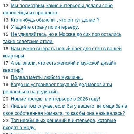
12.
Мы посмотрим, какие интерьеры делали себе
европейцы из прошлого.
13.
Кто-нибудь объяснит, что он тут делает?
14.
Угадайте страну по интерьеру.
15.
Не удивляйтесь, но в Москве до сих пор остались
такие советские отели.
16.
Вам нужно выбрать новый цвет для стен в вашей
квартиры.
17.
А вы знали, что есть женский и мужской дизайн
квартир?
18.
Подвал мечты любого мужчины.
19.
Когда не устраивает покупной дед мороз и ты
решаешься на редизайн.
20.
Новые тренды в интерьере в 2026 году!
21.
Лишь в том случае, если бы у вашего питомца была
своя собственная комната, то как бы она называлась?
22.
Топ необычных решений в интерьере, которые
входят в моду.