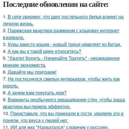
Последние обновления на сайте:
1.
В сети уверяют, что цвет постельного белья влияет на
личную жизнь.
2.
Парижская квартира размером с кладовку интернет
взорвала.
3.
Куры вместо кошек - новый тренд удивляет из Китая.
4.
А как вы к такой идее относитесь?
5.
"Хватит Копить - Начинайте Тратить" - неожиданное
мнение экономиста.
6.
Давайте мы поиграем!
7.
Не постеснялся смелых интерьеров, чтобы жить как
король.
8.
А зачем вам покупать дом?
9.
Варианты необычного окрашивания стен, чтобы ваша
квартира выглядела эффектно.
10.
Представьте, что вы приехали в гости, увидели это и
поняли, что вкуса у людей нет.
11.
ИИ для жкх "Нахватался" словечек у россиян.