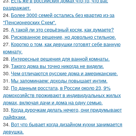
23.
Есть же в российских домах что-то, что вас
раздражает.
24.
Более 3000 семей остались без квартир из-за
"Пенсионерских Схем".
25.
А такой ли это серьёзный косяк, как думаете?
26.
Рискованное решение, но довольно стильное.
27.
Коротко о том, как девушки готовят себе ванную
комнату.
28.
Интересные решения для ванной комнаты.
29.
Такого дома вы точно никогда не видели.
30.
Чем отличаются русские дома и американские.
31.
Мы запоминаем: доходы повышает интим.
32.
По данным росстата, в России около 23, 9%
домохозяйств проживают в индивидуальных жилых
домах, включая дачи и дома на одну семью.
33.
Когда дурочкам делать нечего, они придумывают
лайфхаки.
34.
Вот что бывает когда дизайном кухни занимается
девушка.